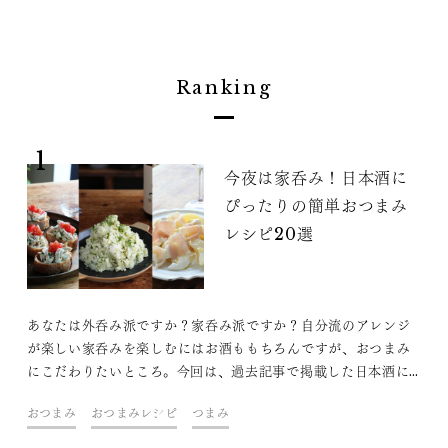
Ranking
1
今夜は家呑み！日本酒に
ぴったりの簡単おつまみ
レシピ20選
あなたは外呑み派ですか？家呑み派ですか？自分流のアレンジ
が楽しい家呑みを楽しむにはお酒ももちろんですが、おつまみ
にこだわりたいところ。今回は、過去記事で掲載した日本酒に
ぴったりの簡単なおつまみレシピをまとめて紹介します。好み
おつまみ
おつまみレシピ
つまみ
のおつまみと一緒に家呑み時間をより楽しみましょう。外呑み
派もぜひご参考に。