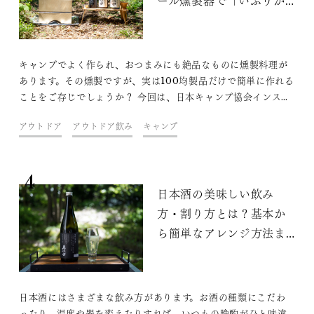
ール燻製器で「いぶりが
っこ」や「スモークチー
ズ」を作ろう
キャンプでよく作られ、おつまみにも絶品なものに燻製料理が
あります。その燻製ですが、実は100均製品だけで簡単に作れる
ことをご存じでしょうか？ 今回は、日本キャンプ協会インスト
ラクターで唎酒師でもある渡邉彰大さんに「100均製品だけで
アウトドア
アウトドア飲み
キャンプ
簡単に作れる燻製の方法」をレクチャーしていただきます。燻
製の代名詞「いぶりがっこ」や「スモークチーズ」などのおつ
まみを美味しく作っていただきました。
4
日本酒の美味しい飲み
方・割り方とは？基本か
ら簡単なアレンジ方法ま
で紹介
日本酒にはさまざまな飲み方があります。お酒の種類にこだわ
ったり、温度や器を変えたりすれば、いつもの晩酌がひと味違