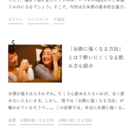
うものになるでしょう。そこで、今回は日本酒の基本的な選び
方や美味しい飲み方、さらには日本酒初心者も挑戦しやすい簡
カクテル
バニラアイス
久保田
単なアレンジ方法も紹介します。
5
「お酒に強くなる方法」
とは？酔いにくくなる飲
み方も紹介
お酒の強さは人それぞれ。たくさん飲める人もいれば、全く飲
めない人もいます。しかし、巷では「お酒に強くなる方法」が
囁かれているそうで……。この記事では、本当にお酒に強くなる
方法があるのかを解説するとともに、お酒に酔いにくくする飲
お酒
お酒が強くなる方法
お酒に強くなる方法
み方やおすすめの日本酒をご紹介します。