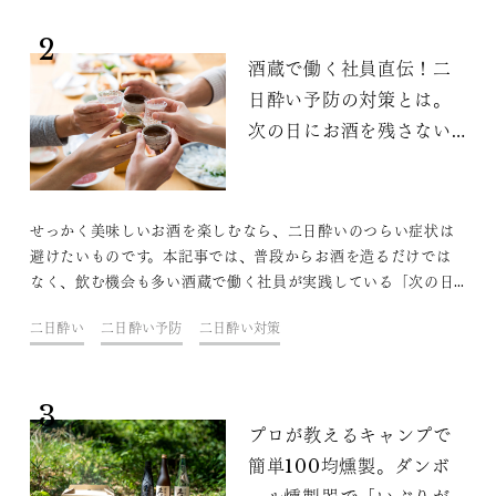
2
酒蔵で働く社員直伝！二
日酔い予防の対策とは。
次の日にお酒を残さない
マル秘テクニック
せっかく美味しいお酒を楽しむなら、二日酔いのつらい症状は
避けたいものです。本記事では、普段からお酒を造るだけでは
なく、飲む機会も多い酒蔵で働く社員が実践している「次の日
にお酒を残さないマル秘テクニック」をたっぷり紹介します。
二日酔い
二日酔い予防
二日酔い対策
3
プロが教えるキャンプで
簡単100均燻製。ダンボ