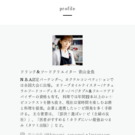
profile
ドリンク&フードクリエイター 青山金魚
N.B.A認定バーテンダー。カクテルコンペティションで
は全国大会に出場。 オリーブオイルテイスター/ナチュ
ラルフードコーディネイター/ベジタブル&フルーツアド
バイザーの資格も有す。 料理では年間12本以上のレシ
ピコンテストを勝ち抜き、現在は家時間を楽しむお酒
と料理を提案。企業と連携したレシピ開発を多く手掛
ける。 主な著書は、「即決！選ばレシピ（主婦の友
社）」、「医者がすすめる！カラダにいい最強おつま
み（タツミ出版）」など。
青山金魚 (@kiyomi_aoyama) • Instagram