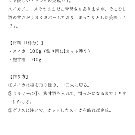
にも優しいドリンクの完成です。
スイカジュースそのままだと青臭さもありますが、そこを甘
酒の甘さがうまくカバーしており、まったりとした美味しさ
です。
【材料（1杯分）】
・スイカ：100g（飾り用に1カット残す）
・麹甘酒：100g
【作り方】
①スイカは種を取り除き、一口大に切る。
②ミキサーに①、麹甘酒を入れて、滑らかになるまでミキサ
ーにかける。
③グラスに注いで、カットしたスイカを飾れば完成。