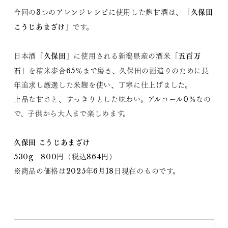
久保田
今回の3つのアレンジレシピに使用した麹甘酒は、「
こうじあまざけ
」です。
久保田
五百万
日本酒「
」に使用される新潟県産の酒米「
石
」を精米歩合65％まで磨き、久保田の酒造りのために長
年追求し厳選した米麹を使い、丁寧に仕上げました。
上品な甘さと、すっきりとした味わい。アルコール0％なの
で、子供から大人まで楽しめます。
久保田 こうじあまざけ
530g 800円（税込864円）
※商品の価格は2025年6月18日現在のものです。