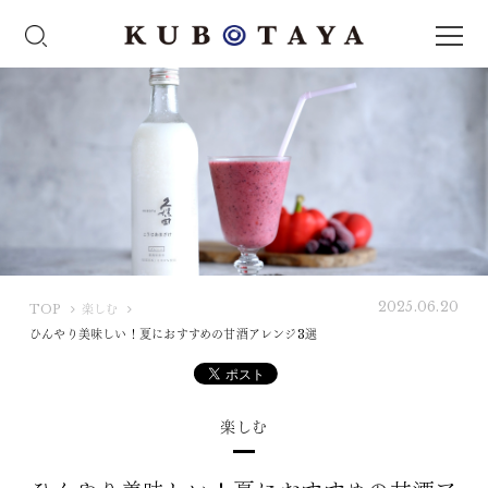
2025.06.20
K
TOP
楽しむ
U
ひんやり美味しい！夏におすすめの甘酒アレンジ3選
B
O
T
楽しむ
A
Y
A