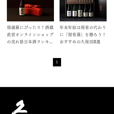
帰歳暮にぴったり！酒蔵
年末年始は帰省の代わり
直営オンラインショップ
に「帰省暮」を贈ろう！
の売れ筋日本酒ランキン
おすすめの久保田3選
グ
1