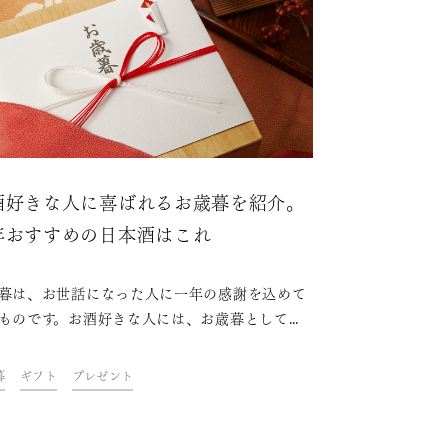
酒好きな人に喜ばれるお歳暮を紹介。
年おすすめの日本酒はこれ
暮は、お世話になった人に一年の感謝を込めて
ものです。お酒好きな人には、お歳暮として日
を贈ると喜ばれるはず。こちらの記事では、お
の時期やマナーといった基本情報をはじめ、お
暮
ギフト
プレゼント
でお酒を選ぶ時のポイントや、おすすめの日本
紹介します。