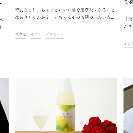
に紹
で
特別な日に、ちょっといいお酒を選びたくなること
ン
はありませんか？ もちろんそのお酒の味わいも理
が、
「父
由の一つではありますが、お酒は主役ではなく、盃
せん
か？
を傾ける人に寄り添って、その時間を豊かに彩りな
お中
調査
お中元
ギフト
プレゼント
がら思い出とともに記憶に残る存在です。記憶に残
とな
htt
オン
るからこそ、特別な一本を選びたくなるのかもしれ
う。
酒・
ません。 今回は、特別なときにふさわしい日本酒を
め
ンシ
紹介します。
を紹
本酒
を選
選ぶ
みて
んの
トを