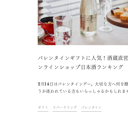
バレンタインギフトに人気！酒蔵直
ンラインショップ日本酒ランキング
2月14日はバレンタインデー。大切な方へ何を
うか迷われている方もいらっしゃるかもしれま
ん。チョコレートの代わりに、あるいはチョコ
トと一緒に、日本酒をギフトにしてみませんか
ギフト
スパークリング
バレンタイン
日酒造オンラインショップでバレンタインギフ
人気の日本酒の売れ筋ランキングをご紹介しま