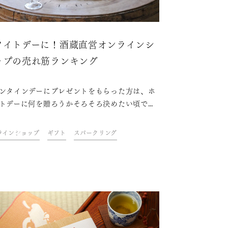
ワイトデーに！酒蔵直営オンラインシ
ップの売れ筋ランキング
ンタインデーにプレゼントをもらった方は、ホ
トデーに何を贈ろうかそろそろ決めたい頃で
でも、ホワイトデーにはバレンタインのように
がないので、悩みどころです。プレゼントは相
ラインショップ
ギフト
スパークリング
喜ぶものを贈るのが一番なので、お酒好きの女
あればお酒を贈る、というのも一つの手です。
酒造オンラインショップで女性が購入した日本
売れ筋ランキングをご紹介します。この春新生
迎える女性へのギフトの参考にもどうぞ。