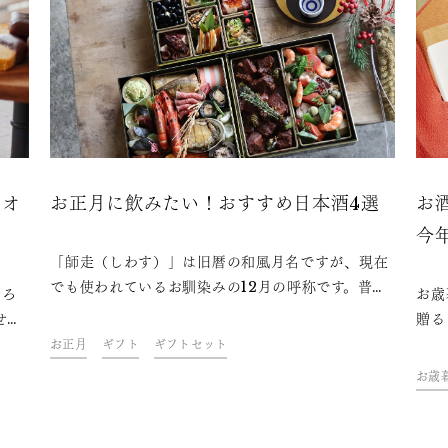
営オ
お正月に飲みたい！おすすめ日本酒4選
お
今
「師走（しわす）」は旧暦の和風月名ですが、現在
でも使われているお馴染みの12月の呼称です。普段
贈ろ
お歳
は落ち着いている僧侶の方々も走るほどの忙しさ、
せ
贈る
そんな12月の雰囲気は時代を経ても変わらないもの
レー
本酒
お正月
ギフト
ギフトセット
かもしれません。ゆっくりと新年を迎えるまであと
？朝
歳暮
お歳
少し、お正月に飲みたいお酒もそろそろ準備してみ
トに
歳暮
ませんか。おすすめの日本酒をご紹介します。
す。
酒を