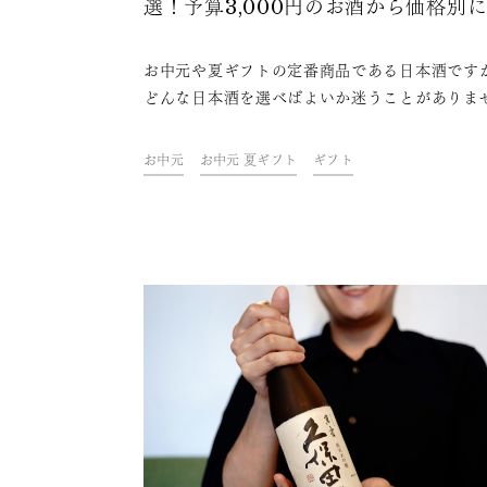
選！予算3,000円のお酒から価格別
介
お中元や夏ギフトの定番商品である日本酒です
どんな日本酒を選べばよいか迷うことがありま
か？取引先や親戚などに感謝を込めて日本酒を
元・夏ギフトとして贈りたいけど、いざ選ぼう
お中元
お中元 夏ギフト
ギフト
るとどれがいいか迷ってしまう方もいるでしょ
どんな日本酒を贈ればいいか分からない方のた
に、本記事では予算に応じたおすすめの日本酒
介します。相手の好みを考えながら最適な一本
ぶためのヒントの一つとして、ぜひ参考にして
ください。