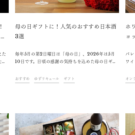
！
母の日ギフトに！人気のおすすめ日本酒
ホ
をご
3選
ョ
えた
毎年5月の第2日曜日は「母の日」、2026年は5月
バレ
たい
10日です。日頃の感謝の気持ちを込めた母の日ギフ
ワイ
じる
トに、今年は日本酒を贈りませんか？ギフトにおす
は？
事で
すめの日本酒を3本紹介します。
定番
おすすめ
ゆずリキュール
ギフト
オン
5つ
手が
いる
性で
ピソ
朝日
選び
酒の
活を