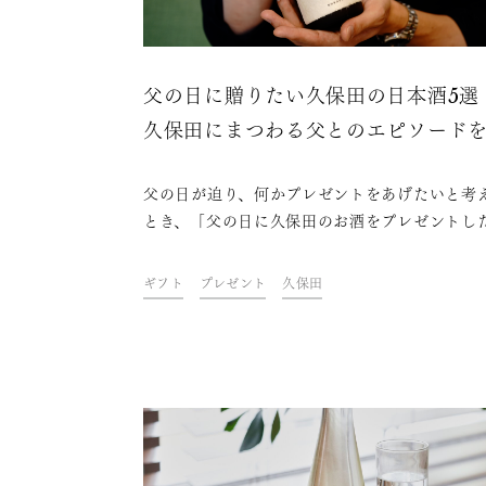
父の日に贈りたい久保田の日本酒5選
久保田にまつわる父とのエピソード
紹介
父の日が迫り、何かプレゼントをあげたいと考
とき、「父の日に久保田のお酒をプレゼントし
けど、どのお酒がおすすめか分からない」と感
方もいるのではないでしょうか。そこで、本記
ギフト
プレゼント
久保田
は父の日ギフトにおすすめの久保田の日本酒を
紹介します。後半では、久保田をご愛飲されて
方からいただいた、久保田にまつわる父とのエ
ードもご紹介しますので、父の日のプレゼント
の参考にしてみてください。