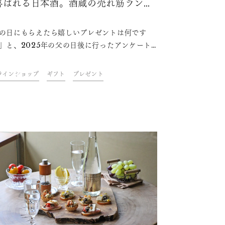
喜ばれる日本酒。酒蔵の売れ筋ランキ
グ8選！選び方も合わせて解説
の日にもらえたら嬉しいプレゼントは何です
」と、2025年の父の日後に行ったアンケート
結果（出典：父の日.jp （
ps://chichinohi.jp/ ）では、第1位は「お
ラインショップ
ギフト
プレゼント
ビール」という結果でした。 朝日酒造オンライ
ョップで昨年の父の日時期に売れた、人気の日
のランキングを紹介します。さらに、日本酒を
ときのポイントも解説します。ご自身のお父さ
好みを考えながら最適な1本を選ぶためのヒン
つかんでいただけるでしょう。