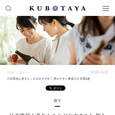
2023.01.27
K
TOP
探す
U
日本酒初心者ならこれがおすすめ！ 飲みやすい新潟の日本酒5選
B
O
T
探す
A
Y
A