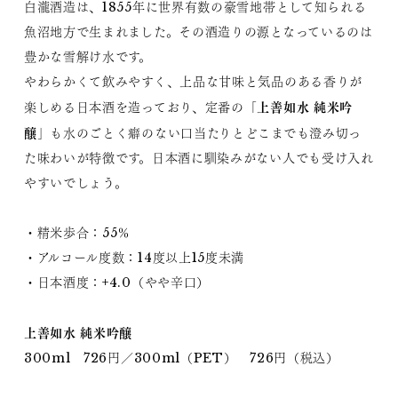
白瀧酒造は、1855年に世界有数の豪雪地帯として知られる
魚沼地方で生まれました。その酒造りの源となっているのは
豊かな雪解け水です。
やわらかくて飲みやすく、上品な甘味と気品のある香りが
上善如水 純米吟
楽しめる日本酒を造っており、定番の「
醸
」も水のごとく癖のない口当たりとどこまでも澄み切っ
た味わいが特徴です。日本酒に馴染みがない人でも受け入れ
やすいでしょう。
・精米歩合：55％
・アルコール度数：14度以上15度未満
・日本酒度：+4.0（やや辛口）
上善如水 純米吟醸
300ml 726円／300ml（PET） 726円（税込）