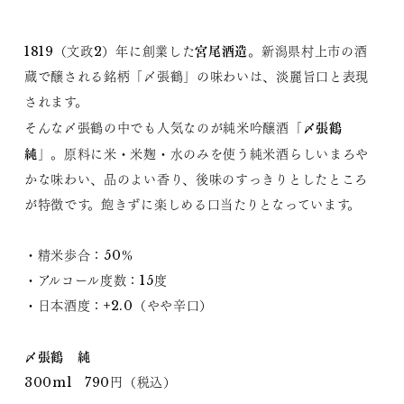
宮尾酒造
1819（文政2）年に創業した
。新潟県村上市の酒
蔵で醸される銘柄「〆張鶴」の味わいは、淡麗旨口と表現
されます。
〆張鶴
そんな〆張鶴の中でも人気なのが純米吟醸酒「
純
」。原料に米・米麹・水のみを使う純米酒らしいまろや
かな味わい、品のよい香り、後味のすっきりとしたところ
が特徴です。飽きずに楽しめる口当たりとなっています。
・精米歩合：50％
・アルコール度数：15度
・日本酒度：+2.0（やや辛口）
〆張鶴 純
300ml 790円（税込）