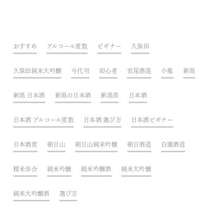
おすすめ
アルコール度数
ビギナー
久保田
久保田純米大吟醸
今代司
初心者
宮尾酒造
小瓶
新潟
新潟 日本酒
新潟の日本酒
新潟県
日本酒
日本酒 アルコール度数
日本酒 選び方
日本酒ビギナー
日本酒度
朝日山
朝日山純米吟醸
朝日酒造
白瀧酒造
精米歩合
純米吟醸
純米吟醸酒
純米大吟醸
純米大吟醸酒
選び方