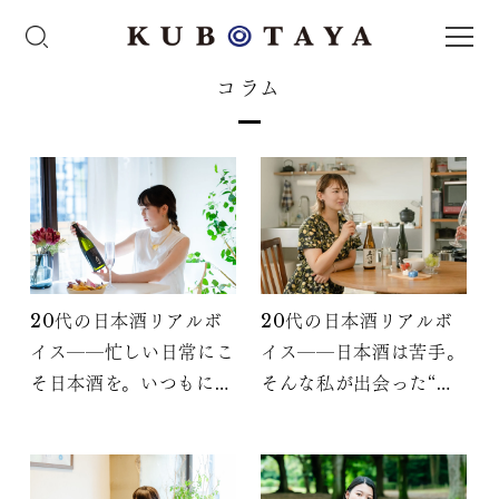
コラム
20代の日本酒リアルボ
20代の日本酒リアルボ
イス――忙しい日常にこ
イス――日本酒は苦手。
そ日本酒を。いつもにプ
そんな私が出会った“初
ラスするだけで、食事に
めてのおいしい日本
も時間にもじっくり向き
酒”の話
合えた話