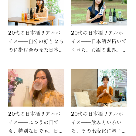
20代の日本酒リアルボ
20代の日本酒リアルボ
イス――自分の好きなも
イス――日本酒が拓いて
のに掛け合わせた日本酒
くれた、お酒の世界。も
の楽しみ方
う一歩先の上級者へ。
20代の日本酒リアルボ
20代の日本酒リアルボ
イス――ふつうの日で
イス――飲み方いろい
も、特別な日でも。日常
ろ、その七変化に魅了さ