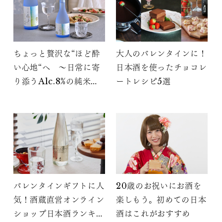
ちょっと贅沢な“ほど酔
大人のバレンタインに！
い心地“へ ～日常に寄
日本酒を使ったチョコレ
り添うAlc.8%の純米大
ートレシピ5選
吟醸「小晴れ」の魅力～
バレンタインギフトに人
20歳のお祝いにお酒を
気！酒蔵直営オンライン
楽しもう。初めての日本
ショップ日本酒ランキン
酒はこれがおすすめ