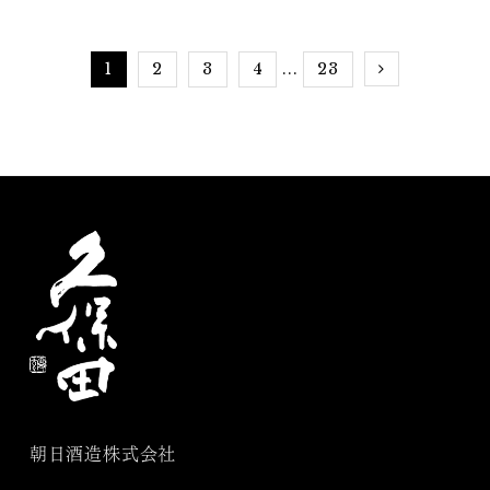
グ
1
2
3
4
23
...
朝日酒造株式会社