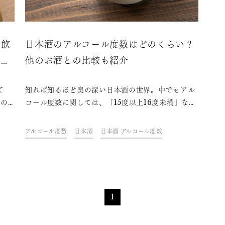
も飲
日本酒のアルコール度数はどのくらい？
簡単
他のお酒との比較も紹介
て
知れば知るほど奥の深い日本酒の世界。中でもアル
その
コール度数に関しては、「15度以上16度未満」など
料の
曖昧な表現があったり、ビールなどのパーセント
ての
（％）表示と異なっていたりと、わかりにくさを感
アルコール度数
日本酒
日本酒 アルコール度数
シ
じる方も多いのではないでしょうか。この記事で
を紹
は、日本酒のアルコール度数にまつわる情報をわか
りやすく解説します。また、アルコール度数によっ
て変わる日本酒の楽しみ方についてもお伝えしま
す。
1