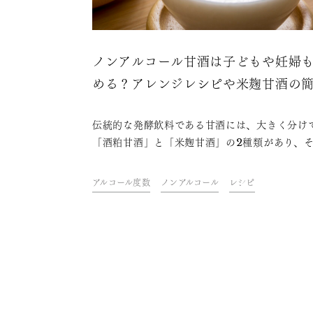
ノンアルコール甘酒は子どもや妊婦
める？アレンジレシピや米麹甘酒の
な作り方も紹介
伝統的な発酵飲料である甘酒には、大きく分け
「酒粕甘酒」と「米麹甘酒」の2種類があり、
原材料や製法は異なります。本記事では、原材
酒粕と米麹の違いやノンアルコール甘酒につい
アルコール度数
ノンアルコール
レシピ
解説、甘酒をよりおいしく楽しめるアレンジレ
ピ、自宅で簡単にできる米麹甘酒の作り方など
介します。