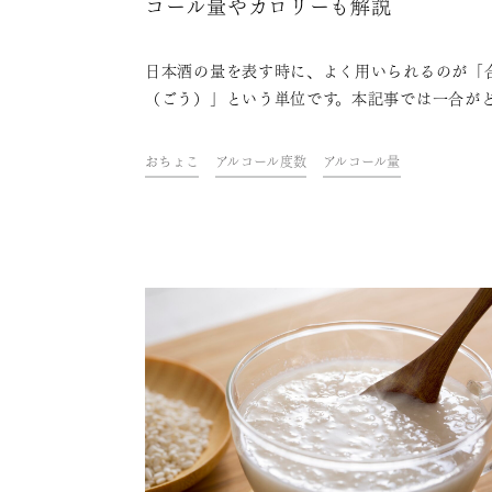
コール量やカロリーも解説
日本酒の量を表す時に、よく用いられるのが「
（ごう）」という単位です。本記事では一合が
ほどの量であるのか、また一合以上の日本酒の
についてもご紹介します。さらに、一合のアル
おちょこ
アルコール度数
アルコール量
ル量やカロリーはどのくらいかについて、他の
のお酒との比較を交えながらわかりやすく解説
す。飲む量や一緒に食べるおつまみなどを調整
参考にしてみてはいかがでしょうか。