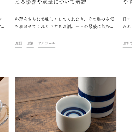
える影響や適量について解説
や
合
料理をさらに美味しくしてくれたり、その場の空気
日本
どれ
を和ませてくれたりするお酒。一日の最後に飲むあ
みれ
単位
の一杯を励みに頑張っているという人も多いでしょ
いま
コー
う。しかし、飲む量や飲み方を誤れば幸せ以外のも
て、
お燗
お酒
アルコール
おす
種類
のを運んでくるというのも、目を背けてはいけない
プに
しま
お酒の持つ一面です。本記事ではお酒が健康に与え
する
る影響や、適量とはどのくらいなのかを解説しま
す。末永くその美味しさを楽しむために、ぜひ最後
まで目を通してくださいね。