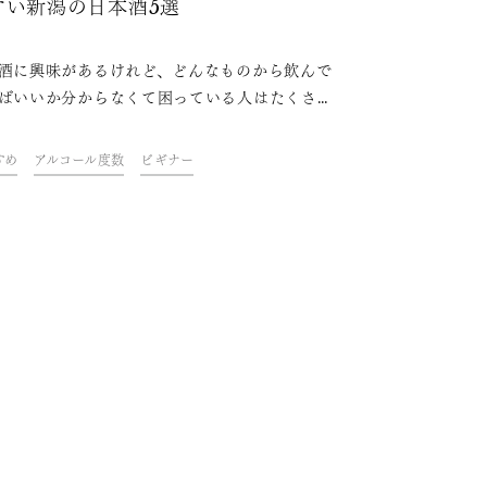
すい新潟の日本酒5選
酒に興味があるけれど、どんなものから飲んで
ばいいか分からなくて困っている人はたくさん
す。本記事ではそんな日本酒初心者の方へ向け
おすすめの日本酒のタイプの解説や、そのタイ
すめ
アルコール度数
ビギナー
当てはまる日本酒を厳選して紹介します。