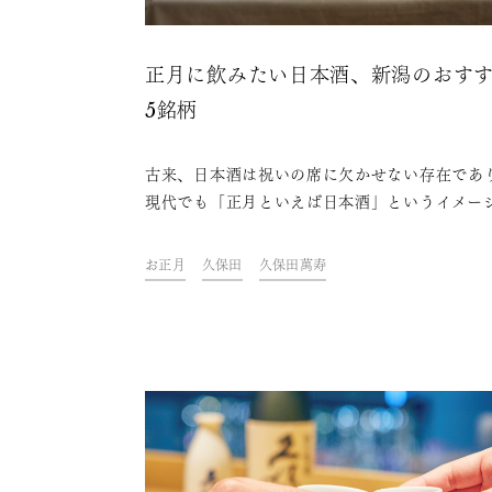
正月に飲みたい日本酒、新潟のおす
5銘柄
古来、日本酒は祝いの席に欠かせない存在であ
現代でも「正月といえば日本酒」というイメー
定番です。本記事では正月と日本酒の関係、縁
であるお屠蘇や樽酒の解説を進めていきます。
お正月
久保田
久保田萬寿
た、正月にぴったりの新潟の日本酒や、自宅で
るお屠蘇の作り方なども紹介します。とってお
日本酒を準備して、新しい年を迎えましょう。