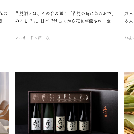
況の
花見酒とは、その名の通り「花見の時に飲むお酒」
成人
緒に
のことです。日本では古くから花見が催され、全国
る人
を送
各地で思い思いの日本酒が飲まれてきました。つま
本酒
、ひ
り、花見酒は日本人となじみ深い存在なのです。こ
な日
ノムネ
日本酒
桜
お祝
で素
の記事では花見の歴史と花見酒の始まり、花見酒に
いと
に渡
合う日本酒の選び方とともに、おすすめの日本酒と
わし
。
酒器を紹介します。
日本