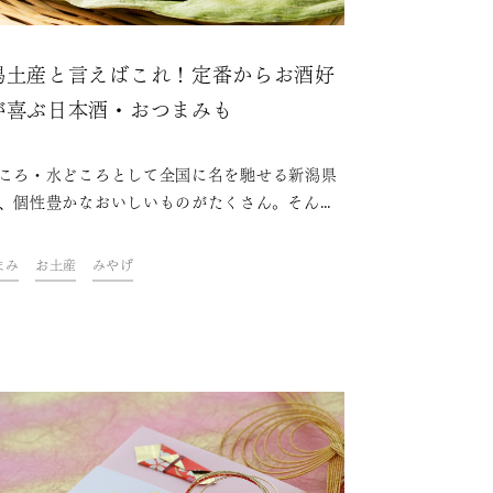
潟土産と言えばこれ！定番からお酒好
が喜ぶ日本酒・おつまみも
ころ・水どころとして全国に名を馳せる新潟県
、個性豊かなおいしいものがたくさん。そんな
のお土産といえば笹団子やへぎそば、日本酒な
有名ですが、ほかにも限定のお菓子や地元の人
まみ
お土産
みやげ
愛される人気の商品があります。この記事では
県の定番のお土産や、お酒好きに喜ばれるとっ
きの日本酒、おつまみを紹介します。