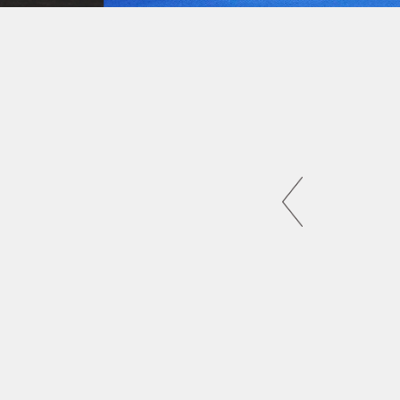
2
れ
び
「父
20
日.j
ール
の父
す。