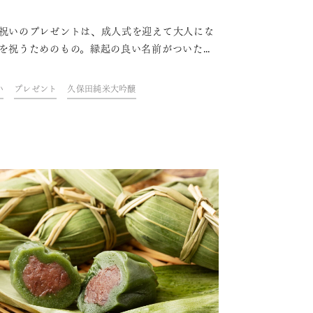
祝いのプレゼントは、成人式を迎えて大人にな
を祝うためのもの。縁起の良い名前がついた日
や、酒蔵のこだわりが詰まった日本酒は、特別
のプレゼントに最適です。この記事では成人祝
い
プレゼント
久保田純米大吟醸
して贈るプレゼントの相場や、成人祝いにふさ
い日本酒の選び方、特別な贈り物にぴったりな
酒と酒器を紹介します。