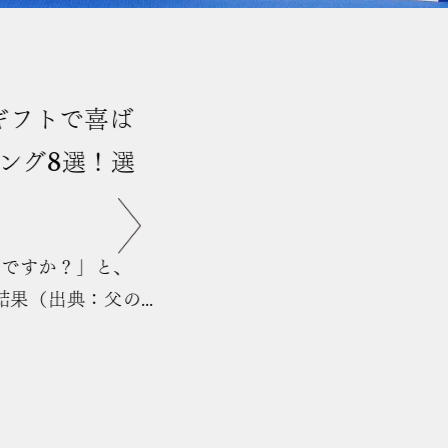
ば
選
、
父の
酒・ビ
で昨年
しま
ご自