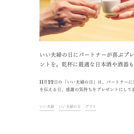
いい夫婦の日にパートナーが喜ぶプ
ントを。乾杯に最適な日本酒や酒器
11月22日の「いい夫婦の日」は、パートナーに
を伝える日、感謝の気持ちをプレゼントにして
する日として定着しています。プレゼントを贈
合は、パートナーが喜ぶものを選びたいところ
いい夫婦
いい夫婦の日
グラス
す。本記事では、いい夫婦の日の成り立ちや過
方、パートナーに贈るプレゼント例とともに、
すめの日本酒や酒器を紹介します。