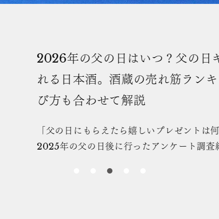
026年の父の日はいつ？父の日ギフトで喜
る日本酒。酒蔵の売れ筋ランキング8選！
方も合わせて解説
の日にもらえたら嬉しいプレゼントは何ですか？」と
25年の父の日後に行ったアンケート調査結果（出典：
p （ https://chichinohi.jp/ ）では、第1位は「お
」という結果でした。 朝日酒造オンラインショップ
の日時期に売れた、人気の日本酒のランキングを紹介
さらに、日本酒を選ぶときのポイントも解説します。