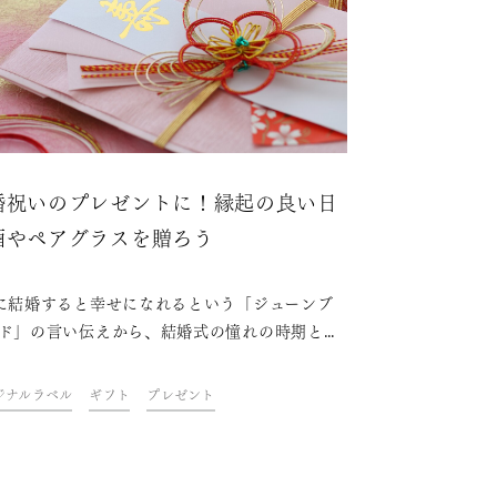
婚祝いのプレゼントに！縁起の良い日
酒やペアグラスを贈ろう
に結婚すると幸せになれるという「ジューンブ
ド」の言い伝えから、結婚式の憧れの時期と言
ている6月。そんな新たな門出を祝うプレゼン
は、古来から縁起物とされ、祝い事や神事など
ジナルラベル
ギフト
プレゼント
番の日本酒がぴったりです。この記事では、結
いにおすすめの日本酒やペアグラスをご紹介し
。新型コロナウイルスの影響により直接会うこ