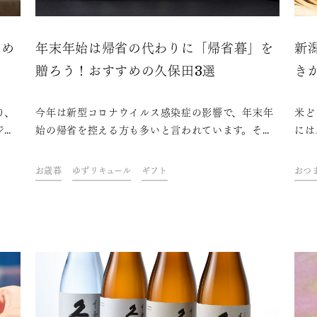
すめ
年末年始は帰省の代わりに「帰省暮」を
新
贈ろう！おすすめの久保田3選
き
り、
今年は新型コロナウイルス感染症の影響で、年末年
米ど
ジが
始の帰省を控える方も多いと言われています。そこ
には
起物
で注目されているのが、帰省できない実家や家族に
新潟
ま
贈り物をする「帰省暮」です。そんな帰省暮におす
どが
お歳暮
ゆずリキュール
ギフト
おつ
でき
すめの「久保田」をご紹介します。
から
きの
新潟
てお