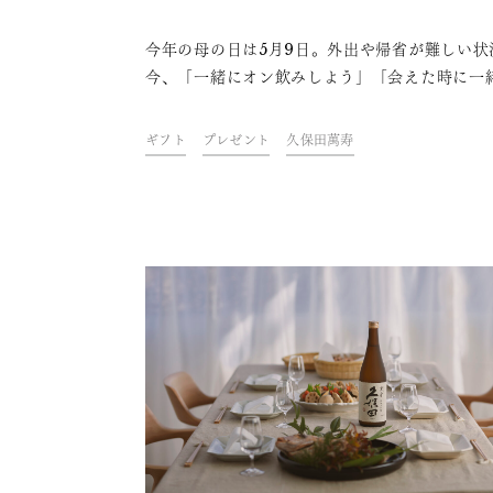
今年の母の日は5月9日。外出や帰省が難しい状
今、「一緒にオン飲みしよう」「会えた時に一
飲もう」という気持ちを込めて、日本酒と手紙
ってみませんか？思うように会えないからこそ
ギフト
プレゼント
久保田萬寿
と手間かけて想いを伝えるチャンスです！簡単
敵な日本酒のラッピング方法と、ギフトと一緒
したいおすすめのレターセットをご紹介します