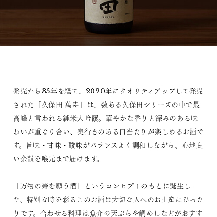
発売から35年を経て、2020年にクオリティアップして発売
された「久保田 萬寿」は、数ある久保田シリーズの中で最
高峰と言われる純米大吟醸。華やかな香りと深みのある味
わいが重なり合い、奥行きのある口当たりが楽しめるお酒で
す。旨味・甘味・酸味がバランスよく調和しながら、心地良
い余韻を喉元まで届けます。
「万物の寿を願う酒」というコンセプトのもとに誕生し
た、特別な時を彩るこのお酒は大切な人へのお土産にぴった
りです。合わせる料理は魚介の天ぷらや鯛めしなどがおすす