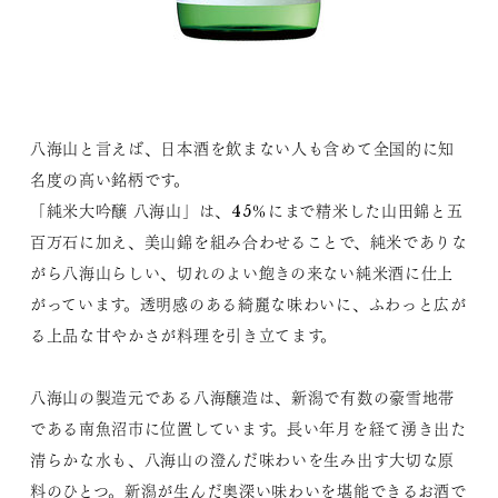
八海山と言えば、日本酒を飲まない人も含めて全国的に知
名度の高い銘柄です。
「純米大吟醸 八海山」は、45％にまで精米した山田錦と五
百万石に加え、美山錦を組み合わせることで、純米でありな
がら八海山らしい、切れのよい飽きの来ない純米酒に仕上
がっています。透明感のある綺麗な味わいに、ふわっと広が
る上品な甘やかさが料理を引き立てます。
八海山の製造元である八海醸造は、新潟で有数の豪雪地帯
である南魚沼市に位置しています。長い年月を経て湧き出た
清らかな水も、八海山の澄んだ味わいを生み出す大切な原
料のひとつ。新潟が生んだ奥深い味わいを堪能できるお酒で