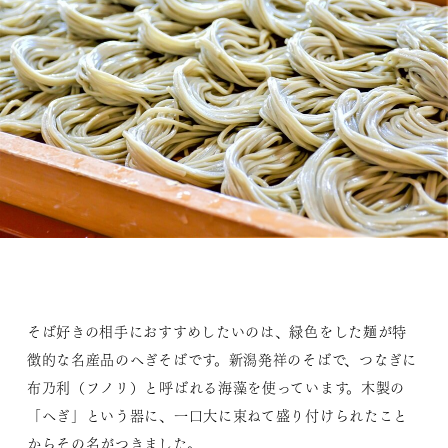
そば好きの相手におすすめしたいのは、緑色をした麺が特
徴的な名産品のへぎそばです。新潟発祥のそばで、つなぎに
布乃利（フノリ）と呼ばれる海藻を使っています。木製の
「へぎ」という器に、一口大に束ねて盛り付けられたこと
からその名がつきました。