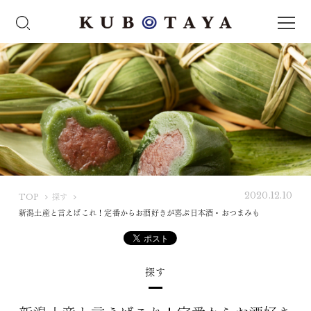
2020.12.10
K
TOP
探す
U
新潟土産と言えばこれ！定番からお酒好きが喜ぶ日本酒・おつまみも
B
O
T
探す
A
Y
A