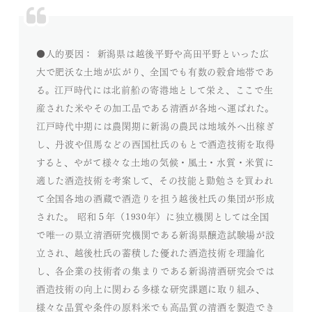
●人的要因： 新潟県は越後平野や高田平野といった広
大で肥沃な土地が広がり、全国でも有数の穀倉地帯であ
る。江戸時代には北前船の寄港地として栄え、ここで生
産された米やその加工品である清酒が各地へ運ばれた。
江戸時代中期には農閑期に新潟の農民は地域外へ出稼ぎ
し、丹波や但馬などの西国杜氏のもとで酒造技術を取得
すると、やがて様々な土地の気候・風土・水質・米質に
適した酒造技術を考案して、その技能と勤勉さを買われ
て全国各地の酒蔵で酒造りを担う越後杜氏の集団が形成
された。 昭和５年（1930年）に独立機関としては全国
で唯一の県立清酒研究機関である新潟県醸造試験場が設
立され、越後杜氏の蓄積した優れた酒造技術を理論化
し、各企業の技術者の集まりである新潟清酒研究会では
酒造技術の向上に関わる多様な研究課題に取り組み、
様々な品質や条件の原料米でも高品質の清酒を製造でき