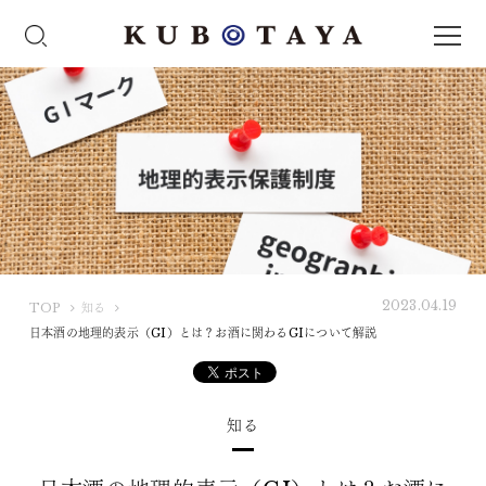
2023.04.19
K
TOP
知る
U
日本酒の地理的表示（GI）とは？お酒に関わるGIについて解説
B
O
T
知る
A
Y
A