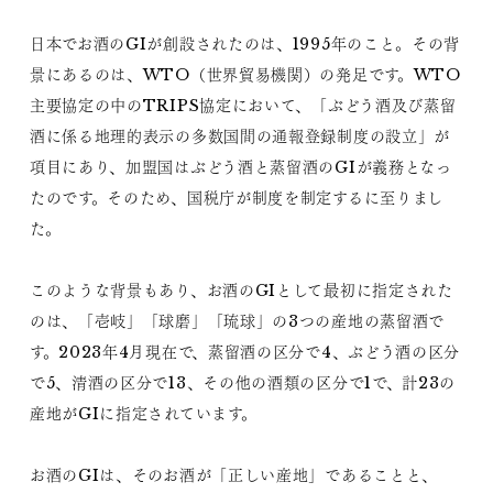
日本でお酒のGIが創設されたのは、1995年のこと。その背
景にあるのは、WTO（世界貿易機関）の発足です。WTO
主要協定の中のTRIPS協定において、「ぶどう酒及び蒸留
酒に係る地理的表示の多数国間の通報登録制度の設立」が
項目にあり、加盟国はぶどう酒と蒸留酒のGIが義務となっ
たのです。そのため、国税庁が制度を制定するに至りまし
た。
このような背景もあり、お酒のGIとして最初に指定された
のは、「壱岐」「球磨」「琉球」の3つの産地の蒸留酒で
す。2023年4月現在で、蒸留酒の区分で4、ぶどう酒の区分
で5、清酒の区分で13、その他の酒類の区分で1で、計23の
産地がGIに指定されています。
お酒のGIは、そのお酒が「正しい産地」であることと、