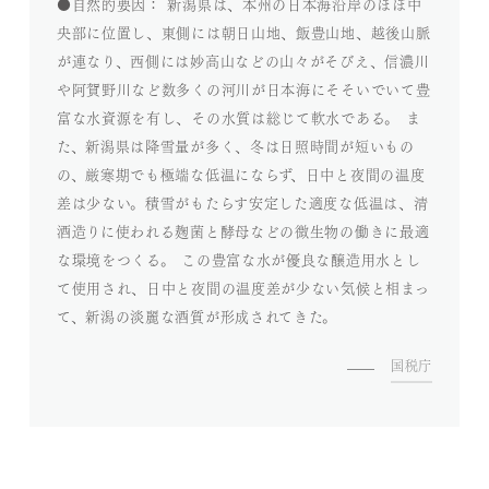
●自然的要因： 新潟県は、本州の日本海沿岸のほぼ中
央部に位置し、東側には朝日山地、飯豊山地、越後山脈
が連なり、西側には妙高山などの山々がそびえ、信濃川
や阿賀野川など数多くの河川が日本海にそそいでいて豊
富な水資源を有し、その水質は総じて軟水である。 ま
た、新潟県は降雪量が多く、冬は日照時間が短いもの
の、厳寒期でも極端な低温にならず、日中と夜間の温度
差は少ない。積雪がもたらす安定した適度な低温は、清
酒造りに使われる麹菌と酵母などの微生物の働きに最適
な環境をつくる。 この豊富な水が優良な醸造用水とし
て使用され、日中と夜間の温度差が少ない気候と相まっ
て、新潟の淡麗な酒質が形成されてきた。
国税庁