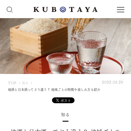
2022.03.29
K
TOP
知る
U
地酒と日本酒ってどう違う？ 地域ごとの特徴や楽しみ方も紹介
B
O
T
知る
A
Y
A