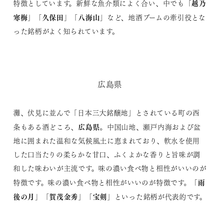
越乃
特徴としています。新鮮な魚介類によく合い、中でも「
寒梅
久保田
八海山
」「
」「
」など、地酒ブームの牽引役とな
った銘柄がよく知られています。
広島県
灘、伏見に並んで「日本三大銘醸地」とされている町の西
広島県
条もある酒どころ、
。中国山地、瀬戸内海および盆
地に囲まれた温和な気候風土に恵まれており、軟水を使用
した口当たりの柔らかな甘口、ふくよかな香りと旨味が調
和した味わいが主流です。味の濃い食べ物と相性がいいのが
雨
特徴です。味の濃い食べ物と相性がいいのが特徴です。「
後の月
賀茂金秀
宝剣
」「
」「
」といった銘柄が代表的です。