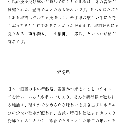
杜氏の技を受け継いだ製法で造られた地酒は、米の旨味が
凝縮された、豊潤でコクのある味わいです。そんな飲みごた
えある地酒は温めても美味しく、岩手県の厳しい冬にも寄
り添ってきた存在であることがうかがえます。地酒好きにも
南部美人
七福神
赤武
愛される「
」「
」「
」といった銘柄が
有名です。
新潟県
新潟県
日本一酒蔵の多い
。雪国かつ米どころというイメー
ジを持っている人も多いでしょう。そんな新潟県で造られ
る地酒は、軽やかでなめらかな味わいを引き出すミネラル
分の少ない軟水が使われ、雪深い時期に仕込まれゆっくり
発酵されることから、繊細でキリっとした辛口の味わいを