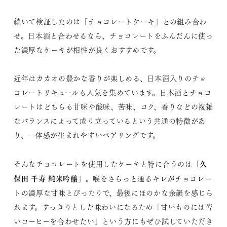
続いて検証したのは「チョコレートケーキ」との組み合わ
せ。日本酒と合わせるなら、チョコレートをふんだんに使っ
た濃厚なケーキが相性が良くおすすめです。
近年はカカオの豊かな香りが楽しめる、日本酒入りのチョ
コレートリキュールも人気を集めています。日本酒とチョコ
レートはどちらも甘味や酸味、苦味、コク、香りなどの複雑
なバランスによって成り立っているという共通の特徴があ
り、一体感が生まれやすいペアリングです。
久
そんなチョコレートを使用したケーキと特に合うのは「
保田 千寿 純米吟醸
」。喉をさらっと通るキレがチョコレー
トの濃厚な甘味とぴったりで、最後にほのかな余韻を感じら
れます。すっきりとした味わいになるため「甘いものには苦
いコーヒーを合わせたい」という方にもぜひ試していただき