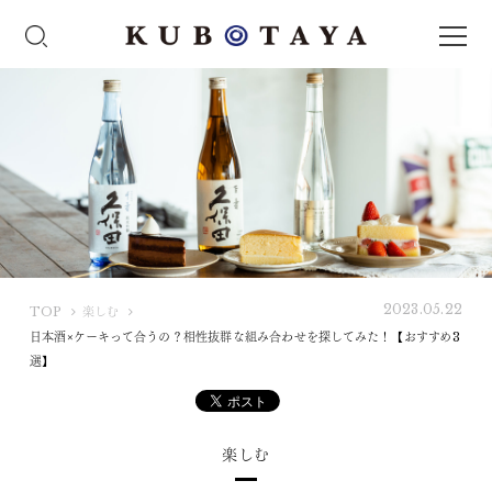
2023.05.22
K
TOP
楽しむ
U
日本酒×ケーキって合うの？相性抜群な組み合わせを探してみた！【おすすめ3
B
選】
O
T
A
楽しむ
Y
A