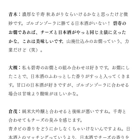
青木：
濃厚な千寿 秋あがりならいけるかなと思ったけど微
碧寿の
妙です。ゴルゴンゾーラに勝てる日本酒がいない！
お燗であれば、チーズと日本酒がやっと同じ土俵に立った
かな。これは美味しいです。
山廃仕込みのお燗っていう、力
業だけど（笑）。
大槻：
私も碧寿のお燗との組み合わせは好きです。お燗にし
たことで、日本酒のふわっとした香りがすっと入ってくきま
す。甘口の日本酒が好きですが、ゴルゴンゾーラに合わせる
場合は甘味より酸味がほしいかな。
倉茂：
純米大吟醸と合わせると後味が悪いですね。千寿と
合わせてもチーズの臭みを感じます。
青カビの香りをどうにかしなくちゃいけないんですよね。日
本酒とのマッチングっていうより、日本酒でチーズの香りを