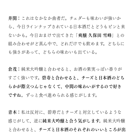
井関：
これはなかなか曲者だ。チェダーも味わいが強いか
ら、今日ラインナップされている日本酒だとどうもピンと来
爽醸 久保田 雪峰
ないかも。今日おまけで出てきた「
」との
組み合わせがど真ん中で、どれだけでも飲めます。どちらに
も強さがあって、どちらの味わいも出ている。
倉茂：
純米大吟醸と合わせると、お酒の果実っぽい香りが
碧寿と合わせると、チーズと日本酒のどち
すごく強いです。
らかが際立つんじゃなくて、中間の味わいがするので好き
ですね。
ずっと食べ進められる感じがします。
青木：
私は反対に、碧寿だとチーズと対立しているような
純米大吟醸と合う気がします。
感じがして、逆に
純米大吟醸
チーズと日本酒のそれぞれのいいところが出
と合わせると、