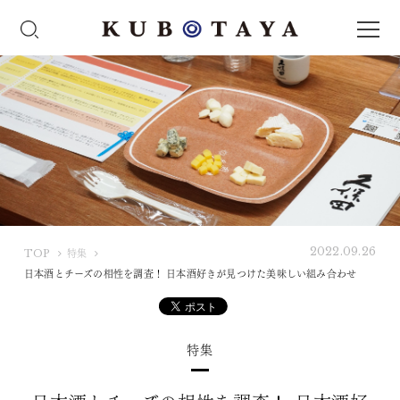
2022.09.26
K
TOP
特集
U
日本酒とチーズの相性を調査！ 日本酒好きが見つけた美味しい組み合わせ
B
O
T
特集
A
Y
A