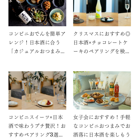
コンビニおでんを簡単ア
クリスマスにおすすめ◎
レンジ！日本酒に合う
日本酒×チョコレートケ
「カジュアルおつまみ3
ーキのペアリングを検証
選」
してみた【おすすめ3
選】
コンビニスイーツ×日本
女子会におすすめ！手軽
酒で味わうプチ贅沢！お
なコンビニおつまみでお
すすめペアリング3選を
洒落に日本酒を楽しもう