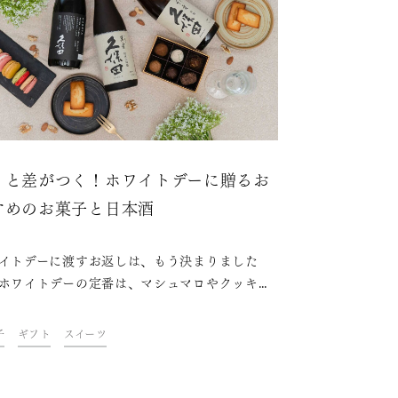
りと差がつく！ホワイトデーに贈るお
すめのお菓子と日本酒
イトデーに渡すお返しは、もう決まりました
ホワイトデーの定番は、マシュマロやクッキー
ったお菓子ですが、こだわりのお菓子を選びつ
周りと差をつけるには日本酒もご一緒にいかが
子
ギフト
スイーツ
お菓子は好相性。近年は銘
とコラボするお菓子が発売されるほどです。そ
今回は、ホワイトデーにおすすめのお菓子と日