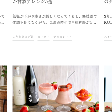
か甘酒アレンジ5選
の
て
って
気温が下がり寒さが厳しくなってくると、寒暖差で
2月
人の
体調不良になりがち。気温の変化で自律神経が乱れ
KU
作っ
て体調不良を引き起こすことを「冬バテ」といいま
酒ア
コレ
す。そんな冬バテ防止にぴったりなのが、飲む点滴
レー
こうじあまざけ
コーヒー
チョコレート
スイ
たチ
ともいわれる麹甘酒（こうじあまざけ）です。麹甘
メー
酒を温めて飲めば、心も体も温かくなりほっと一息
クは
つけるはず。今回は、麹甘酒を使ったホットドリン
ー」
クレシピをご紹介します。
るのも特徴で
レー
した