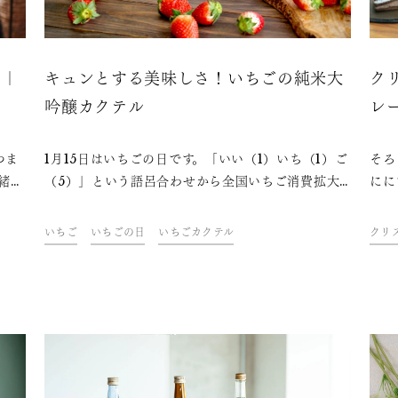
ピ｜
キュンとする美味しさ！いちごの純米大
ク
吟醸カクテル
レ
た
つま
1月15日はいちごの日です。「いい（1）いち（1）ご
そろ
緒
（5）」という語呂合わせから全国いちご消費拡大
にに
さ
協議会が制定した記念日ですが、この時期はいちご
ーム
の収穫や出荷が本格化し、美味しくいただけるタイ
番で
いちご
いちごの日
いちごカクテル
クリ
ミングでもあります。 日本のいちごの品種はなんと
ョコ
約300種類！お気に入りの産地ブランドがある方も
王道
いらっしゃるのではないでしょうか。 いちごを使っ
証し
た日本酒カクテルレシピを、ドリンク&フードクリ
ます
エイター・青山金魚さんが考案しました。目をひく
鮮やかなカクテルは、キュンと胸ときめく美味しさ
です。