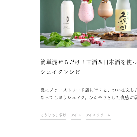
簡単混ぜるだけ！甘酒＆日本酒を使
シェイクレシピ
夏にファーストフード店に行くと、つい注文し
なってしまうシェイク。ひんやりとした食感が
夏にぴったりですよね。シェイクはお店で飲む
ージかもしれませんが、実は家でも簡単に作れ
こうじあまざけ
アイス
アイスクリーム
います。ドリンク&フードクリエイター・青山
さんが考えた、甘酒と日本酒を使ったシェイク
ピをご紹介します。大人の夏を楽しみませんか