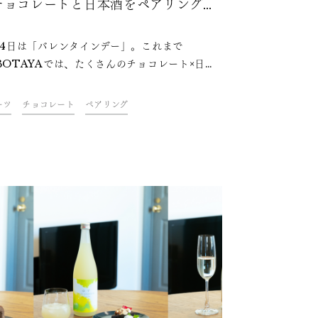
チョコレートと日本酒をペアリングし
みた
14日は「バレンタインデー」。これまで
BOTAYAでは、たくさんのチョコレート×日本
レンジやレシピをご紹介してきました。チョコ
トに合うお酒といえばウイスキーなど洋酒をイ
ーツ
チョコレート
ペアリング
ジされるかもしれませんが、日本酒の甘味とコ
チョコレートと相性抜群。「ミルク」「ビタ
など種類によって相性の良いお酒が変わってく
す。 そこで今回は、濃度違いのチョコ
トと日本酒の美味しいペアリングを探ってみま
。