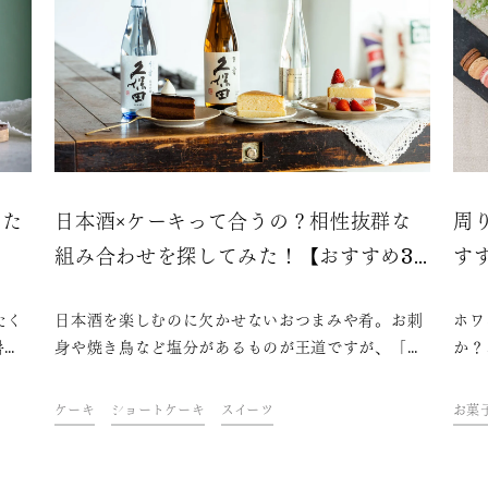
った
日本酒×ケーキって合うの？相性抜群な
周
組み合わせを探してみた！【おすすめ3
す
選】
たく
日本酒を楽しむのに欠かせないおつまみや肴。お刺
ホワ
暑い
身や焼き鳥など塩分があるものが王道ですが、「日
か？
イメ
本酒×スイーツ」の組み合わせも実は相性が良いこ
とい
ちゃ
とをご存じでしょうか？今回は日本酒愛好家の方は
つ、
ケーキ
ショートケーキ
スイーツ
お菓
金魚
もちろん、初心者の方にもぜひ試していただきたい
ですか？ 実は、日本酒と
レシ
楽しみ方として「ケーキ」に焦点を当てて、おすす
柄酒
？
めのペアリングをご紹介します！
こで