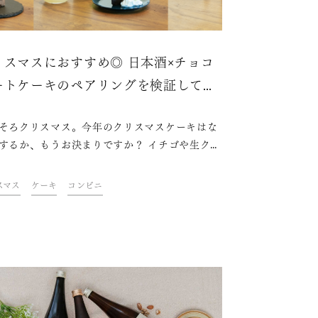
リスマスにおすすめ◎ 日本酒×チョコ
ートケーキのペアリングを検証してみ
【おすすめ3選】
そろクリスマス。今年のクリスマスケーキはな
するか、もうお決まりですか？ イチゴや生クリ
がたっぷりと乗ったデコレーションケーキが定
すが、ちょっぴりビターな味わいも楽しめるチ
スマス
ケーキ
コンビニ
レートケーキもおすすめです。 そこで今回は、
のチョコレート3種と日本酒のペアリングを検
、特に美味しいと感じた組み合わせをご紹介し
！