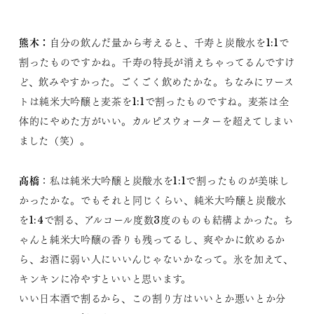
熊木：
​自分の飲んだ量から考えると、千寿と炭酸水を1:1で
割ったものですかね。千寿の特長が消えちゃってるんですけ
ど、飲みやすかった。ごくごく飲めたかな。ちなみにワース
トは純米大吟醸と麦茶を1:1で割ったものですね。麦茶は全
体的にやめた方がいい。カルピスウォーターを超えてしまい
ました（笑）。
髙橋
：私は純米大吟醸と炭酸水を1:1で割ったものが美味し
かったかな。でもそれと同じくらい、純米大吟醸と炭酸水
を1:4で割る、アルコール度数3度のものも結構よかった。ち
ゃんと純米大吟醸の香りも残ってるし、爽やかに飲めるか
ら、お酒に弱い人にいいんじゃないかなって。氷を加えて、
キンキンに冷やすといいと思います。
いい日本酒で割るから、この割り方はいいとか悪いとか分