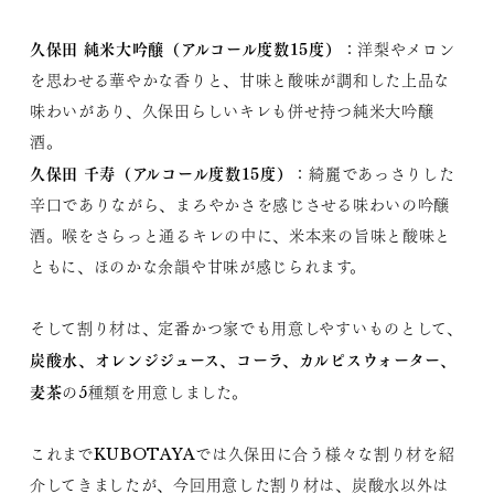
久保田 純米大吟醸（アルコール度数15度）
：洋梨やメロン
を思わせる華やかな香りと、甘味と酸味が調和した上品な
味わいがあり、久保田らしいキレも併せ持つ純米大吟醸
酒。
久保田 千寿（アルコール度数15度）
：綺麗であっさりした
辛口でありながら、まろやかさを感じさせる味わいの吟醸
酒。喉をさらっと通るキレの中に、米本来の旨味と酸味と
ともに、ほのかな余韻や甘味が感じられます。
そして割り材は、定番かつ家でも用意しやすいものとして、
炭酸水、オレンジジュース、コーラ、カルピスウォーター、
麦茶
の5種類を用意しました。
これまでKUBOTAYAでは久保田に合う様々な割り材を紹
介してきましたが、今回用意した割り材は、炭酸水以外は