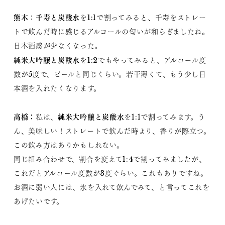
熊木
千寿と炭酸水
：
を1:1で割ってみると、千寿をストレー
トで飲んだ時に感じるアルコールの匂いが和らぎましたね。
日本酒感が少なくなった。
純米大吟醸と炭酸水
を1:2でもやってみると、アルコール度
数が5度で、ビールと同じくらい。若干薄くて、もう少し日
本酒を入れたくなります。
髙橋：
純米大吟醸と炭酸水
私は、
を1:1で割ってみます。う
ん、美味しい！ストレートで飲んだ時より、香りが際立つ。
この飲み方はありかもしれない。
​同じ組み合わせで、割合を変えて1:4で割ってみましたが、
これだとアルコール度数が3度ぐらい。これもありですね。
お酒に弱い人には、氷を入れて飲んでみて、と言ってこれを
あげたいです。