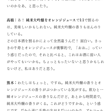
いのかなあ、と思ったり。
髙橋：
純米大吟醸をオレンジジュース
あ！
で1:1で割るの
は、美味しいかもしれない。純米大吟醸の香りもほんのり
している。
どの日本酒を割るかによって全然違うんだ！ 面白い。さっ
きの千寿とオレンジジュースが衝撃的で、「おお…」ってい
う感じだったので、それと比べると、これはお酒に弱い人
がやってもいいかも。ちょっともったいないと思うかもしれ
ないけど、私はありだと思う。
熊木：
​わたしはちょっと、ですね。純米大吟醸の香りとオ
レンジジュースの香りがぶつかっている気がする。飲むと一
瞬オレンジジュースの香りなんだけど、あとから時間差で、
純米大吟醸の香りがくる。これがどうですかね、という感
じです。だから逆に千寿の方がまだいいのかな。アルコール