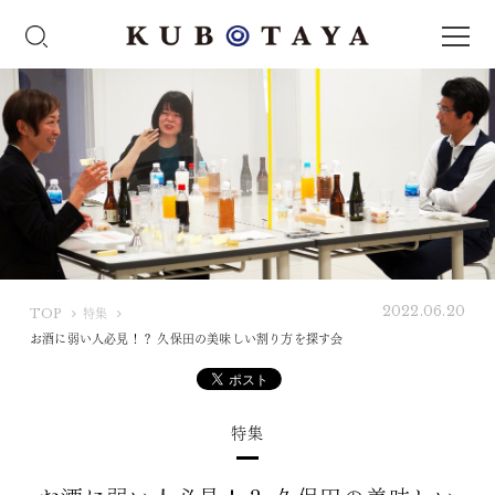
2022.06.20
K
TOP
特集
U
お酒に弱い人必見！？ 久保田の美味しい割り方を探す会
B
O
T
特集
A
Y
A