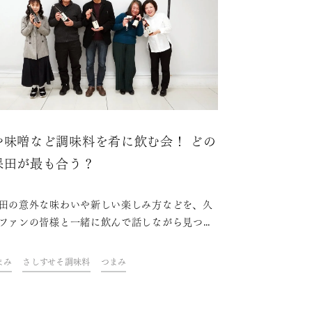
や味噌など調味料を肴に飲む会！ どの
保田が最も合う？
田の意外な味わいや新しい楽しみ方などを、久
ファンの皆様と一緒に飲んで話しながら見つけ
くイベント「KUBOTAYA座談会」。第2回
「さしすせそ調味料に最も合う久保田」をテー
まみ
さしすせそ調味料
つまみ
開催しました。