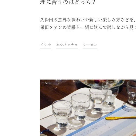
理に合うのはどっち？
久保田の意外な味わいや新しい楽しみ方などを
保田ファンの皆様と一緒に飲んで話しながら見
ていくイベント「KUBOTAYA座談会」。第9
「魚料理を久保田vsワインでペアリング比較」
イサキ
カルパッチョ
サーモン
ーマに開催しました。