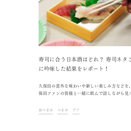
寿司に合う日本酒はどれ？ 寿司ネタ
に吟味した結果をレポート！
久保田の意外な味わいや新しい楽しみ方などを
保田ファンの皆様と一緒に飲んで話しながら見
ていくイベント「KUBOTAYA座談会」。第4
「寿司のネタごとに最も合う久保田」をテーマ
おつまみ
つまみ
アジ
催しました。