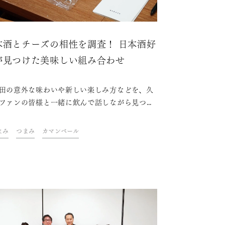
本酒とチーズの相性を調査！ 日本酒好
が見つけた美味しい組み合わせ
田の意外な味わいや新しい楽しみ方などを、久
ファンの皆様と一緒に飲んで話しながら見つけ
くイベント「KUBOTAYA座談会」。第5回は
ーズのタイプ別に合う久保田」をテーマに開催
まみ
つまみ
カマンベール
した。