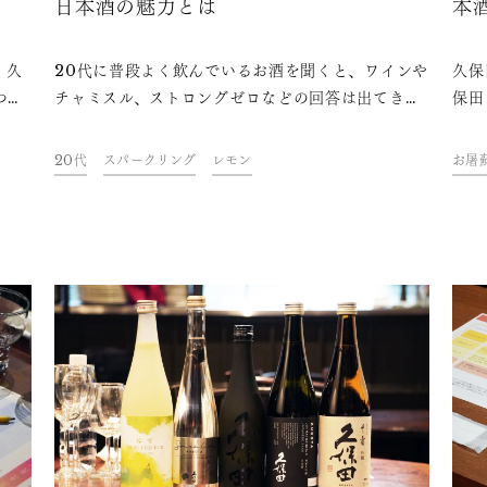
日本酒の魅力とは
本
て
、久
20代に普段よく飲んでいるお酒を聞くと、ワインや
久保
つけ
チャミスル、ストロングゼロなどの回答は出てきま
保田
回は
すが、日本酒という声はなかなか出てきません。話
てい
をテ
を聞いてみると、日本酒は「ハードルが高そう」
「ス
20代
スパークリング
レモン
お屠
「友達と飲むお酒ではない」という印象があるそ
マに
う。今回はそんなイメージを覆し、日本酒の魅力を
知ってもらおうと、日本酒「久保田」を初めて飲む
という20代に集まってもらいました。果たして日本
酒の魅力は20代に伝わるのでしょうか？