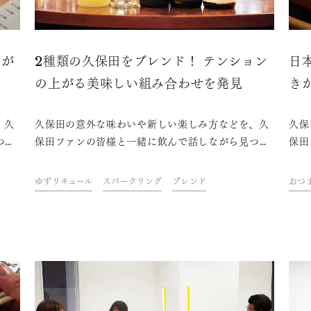
いが
2種類の久保田をブレンド！ テンション
日
の上がる美味しい組み合わせを発見
き
、久
久保田の意外な味わいや新しい楽しみ方などを、久
久保
つけ
保田ファンの皆様と一緒に飲んで話しながら見つけ
保田
回は
ていくイベント「KUBOTAYA座談会」。第6回は
てい
をテ
「2種類の久保田をブレンドして新しい味わいを探
「チ
ゆずリキュール
スパークリング
ブレンド
おつ
そう」をテーマに開催しました。
しま