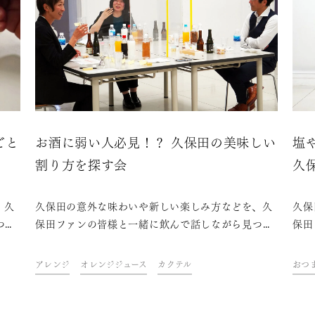
ごと
お酒に弱い人必見！？ 久保田の美味しい
塩
割り方を探す会
久
、久
久保田の意外な味わいや新しい楽しみ方などを、久
久保
つけ
保田ファンの皆様と一緒に飲んで話しながら見つけ
保田
回は
ていくイベント「KUBOTAYA座談会」。第3回
てい
に開
は、「お酒に弱い人でも楽しめる久保田の美味しい
は、
アレンジ
オレンジジュース
カクテル
おつ
割り方」をテーマに開催しました。
マに