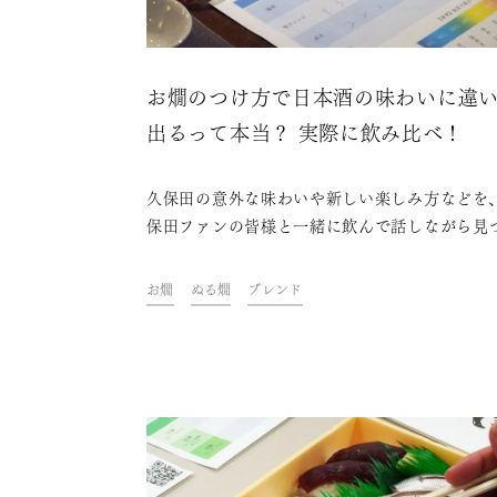
お燗のつけ方で日本酒の味わいに違
出るって本当？ 実際に飲み比べ！
久保田の意外な味わいや新しい楽しみ方などを
保田ファンの皆様と一緒に飲んで話しながら見
ていくイベント「KUBOTAYA座談会」。第7
「お燗のつけ方による味わいの違いを知ろう」
お燗
ぬる燗
ブレンド
ーマに開催しました。