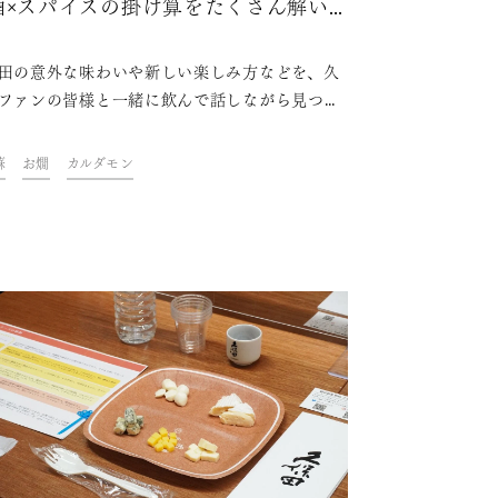
酒×スパイスの掛け算をたくさん解い
みた
田の意外な味わいや新しい楽しみ方などを、久
ファンの皆様と一緒に飲んで話しながら見つけ
くイベント「KUBOTAYA座談会」。第8回は
パイス×日本酒で”myお屠蘇”を作ろう」をテー
蘇
お燗
カルダモン
開催しました。