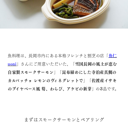
魚仁
魚料理は、長岡市内にある本格フレンチと割烹の店「
uoni
雪国長岡の風土が恵む
」さんにご用意いただいた、「
自家製スモークサーモン
昆布締めにした寺泊産真鯛の
」「
カルパッチョ レモンのヴィネグレットで
佐渡産イサキ
」「
のブイヤベース風 筍、わらび、アケビの新芽
」の3品です。
まずはスモークサーモンとペアリング