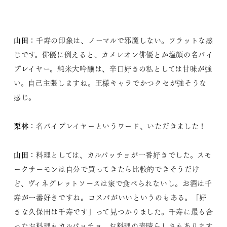
山田
：千寿の印象は、ノーマルで邪魔しない。フラットな感
じです。俳優に例えると、カメレオン俳優とか塩顔の名バイ
プレイヤー。純米大吟醸は、辛口好きの私としては甘味が強
い。自己主張しますね。王様キャラでかつクセが強そうな
感じ。
栗林
：名バイプレイヤーというワード、いただきました！
山田
：料理としては、カルパッチョが一番好きでした。スモ
ークサーモンは自分で買ってきたら比較的できそうだけ
ど、ヴィネグレットソースは家で食べられないし。お酒は千
寿が一番好きですね。コスパがいいというのもある。「好
きな久保田は千寿です」って見つかりました。千寿に最も合
ったお料理もカルパッチョ。お料理の素晴らしさもあります