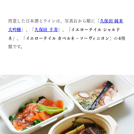
久保田 純米
用意した日本酒とワインは、写真右から順に「
大吟醸
久保田 千寿
イエローテイル シャルド
」、「
」、「
ネ
イエローテイル カベルネ・ソーヴィニヨン
」、「
」の4種
類です。