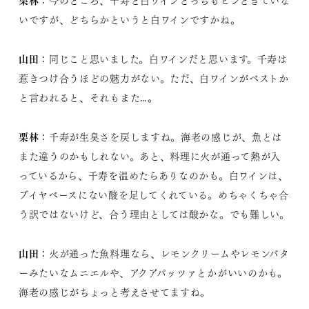
：今のところ、千寿と白ワインどっちもピンときていな
いですが、どちらかというと白ワインですかね。
山田
：同じこと思いました。白ワインだと思います。千寿は
惹きつけ合うほどの魅力がない。ただ、白ワインがベストか
と言われると、それもまた…。
栗林
：千寿が生臭さを戻しますね。海老の感じが、魚とは
また違うのかもしれない。あと、料理に火が通って熱が入
っているから、千寿を温めたらありなのかも。白ワインは、
ブイヤベースにない酸を足してくれている。めちゃくちゃ合
う訳ではないけど、合う理由としては酸かな。でも難しい。
山田
：火が通った魚料理なら、レモンクリームやレモンバタ
ーみたいなムニエルや、アクアパッツァとかがいいのかも。
海老の感じがちょっと考えさせてますね。