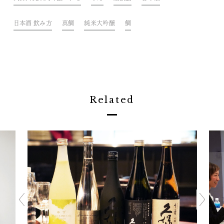
日本酒 飲み方
真鯛
純米大吟醸
鯛
Related