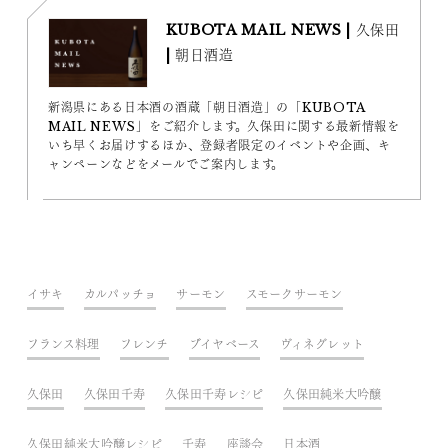
KUBOTA MAIL NEWS | 久保田
| 朝日酒造
新潟県にある日本酒の酒蔵「朝日酒造」の「KUBOTA
MAIL NEWS」をご紹介します。久保田に関する最新情報を
いち早くお届けするほか、登録者限定のイベントや企画、キ
ャンペーンなどをメールでご案内します。
イサキ
カルパッチョ
サーモン
スモークサーモン
フランス料理
フレンチ
ブイヤベース
ヴィネグレット
久保田
久保田千寿
久保田千寿レシピ
久保田純米大吟醸
久保田純米大吟醸レシピ
千寿
座談会
日本酒