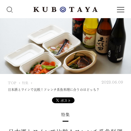
2023.06.09
K
TOP
特集
U
日本酒とワインで比較！フレンチ系魚料理に合うのはどっち？
B
O
T
特集
A
Y
A