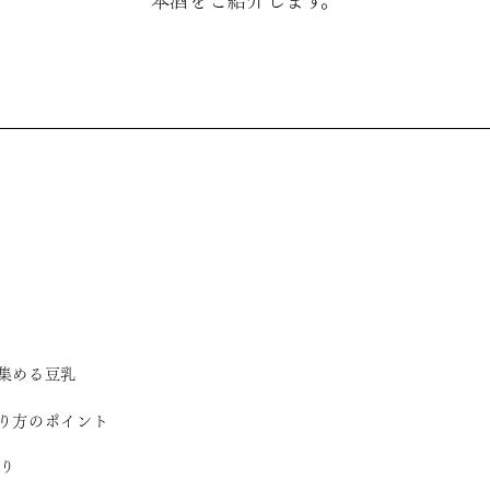
本酒をご紹介します。
集める豆乳
り方のポイント
り