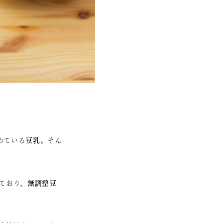
豆乳
めている
。そん
無調整豆
ており、