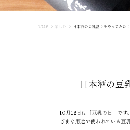
K
TOP
楽しむ
日本酒の豆乳割りをやってみた
U
B
O
T
A
Y
A
日本酒の豆
10月12日は「豆乳の日」で
ざまな用途で使われている豆