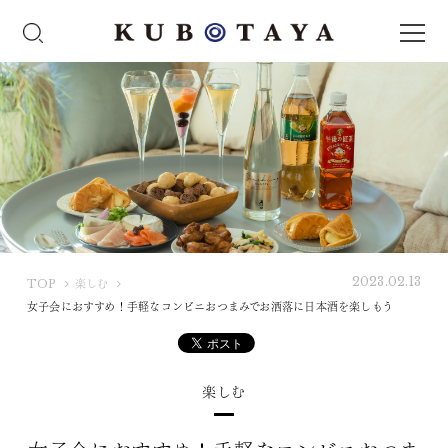
2023.02.13
K
TOP
楽しむ
U
女子会におすすめ！手軽なコンビニおつまみでお洒落に日本酒を楽しもう
B
O
T
楽しむ
A
Y
A