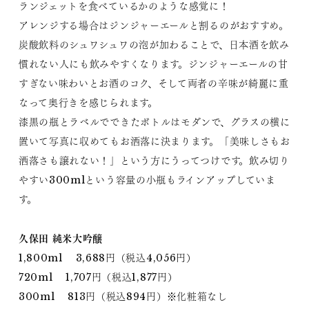
ランジェットを食べているかのような感覚に！
アレンジする場合はジンジャーエールと割るのがおすすめ。
炭酸飲料のシュワシュワの泡が加わることで、日本酒を飲み
慣れない人にも飲みやすくなります。ジンジャーエールの甘
すぎない味わいとお酒のコク、そして両者の辛味が綺麗に重
なって奥行きを感じられます。
漆黒の瓶とラベルでできたボトルはモダンで、グラスの横に
置いて写真に収めてもお洒落に決まります。「美味しさもお
洒落さも譲れない！」という方にうってつけです。飲み切り
やすい300mlという容量の小瓶もラインアップしていま
す。
久保田 純米大吟醸
1,800ml 3,688円（税込4,056円）
720ml 1,707円（税込1,877円）
300ml 813円（税込894円）※化粧箱なし