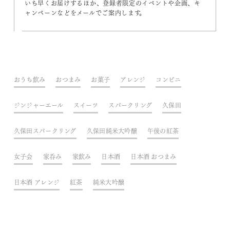
いち早くお届けするほか、登録者限定のイベントや企画、キ
ャンペーンなどをメールでご案内します。
おうち飲み
おつまみ
お菓子
アレンジ
コンビニ
ジンジャーエール
スイーツ
スパークリング
久保田
久保田スパークリング
久保田純米大吟醸
午後の紅茶
女子会
家呑み
家飲み
日本酒
日本酒 おつまみ
日本酒 アレンジ
紅茶
純米大吟醸