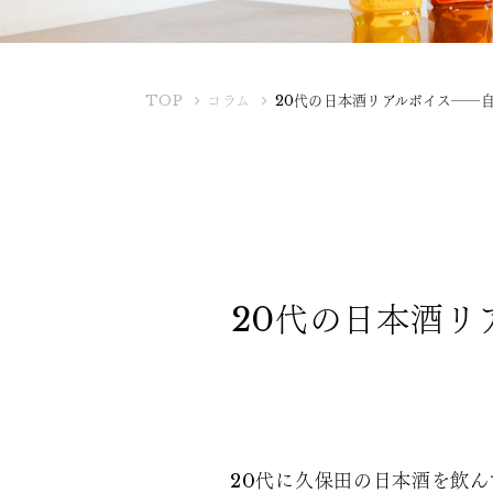
K
TOP
コラム
20代の日本酒リアルボイス――
U
B
O
T
A
Y
A
20代の日本酒
20代に久保田の日本酒を飲