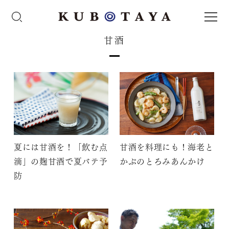
甘酒
夏には甘酒を！「飲む点
甘酒を料理にも！海老と
滴」の麹甘酒で夏バテ予
かぶのとろみあんかけ
防