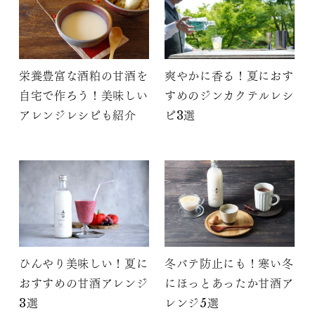
栄養豊富な酒粕の甘酒を
爽やかに香る！夏におす
自宅で作ろう！美味しい
すめのジンカクテルレシ
アレンジレシピも紹介
ピ3選
ひんやり美味しい！夏に
冬バテ防止にも！寒い冬
おすすめの甘酒アレンジ
にほっとあったか甘酒ア
3選
レンジ5選