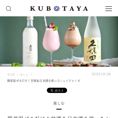
2023.06.28
K
TOP
楽しむ
U
簡単混ぜるだけ！甘酒＆日本酒を使ったシェイクレシピ
B
O
T
楽しむ
A
Y
A