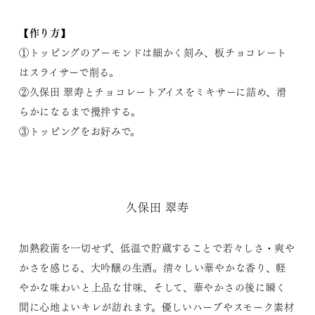
【作り方】
①トッピングのアーモンドは細かく刻み、板チョコレート
はスライサーで削る。
②久保田 翠寿とチョコレートアイスをミキサーに詰め、滑
らかになるまで攪拌する。
③トッピングをお好みで。
久保田 翠寿
加熱殺菌を一切せず、低温で貯蔵することで若々しさ・爽や
かさを感じる、大吟醸の生酒。清々しい華やかな香り、軽
やかな味わいと上品な甘味、そして、華やかさの後に瞬く
間に心地よいキレが訪れます。優しいハーブやスモーク素材