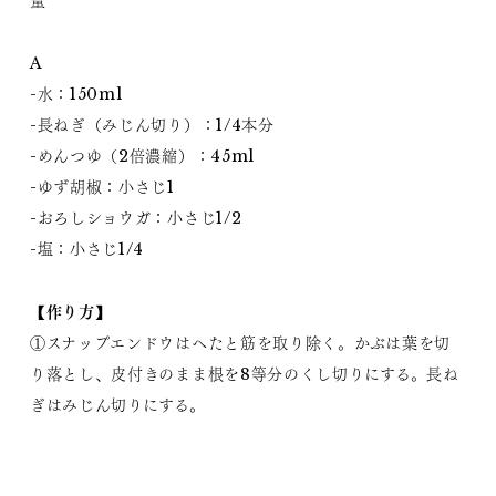
量
A
-水：150ml
-長ねぎ（みじん切り）：1/4本分
-めんつゆ（2倍濃縮）：45ml
-ゆず胡椒：小さじ1
-おろしショウガ：小さじ1/2
-塩：小さじ1/4
【作り方】
①スナップエンドウはへたと筋を取り除く。かぶは葉を切
り落とし、皮付きのまま根を8等分のくし切りにする。長ね
ぎはみじん切りにする。