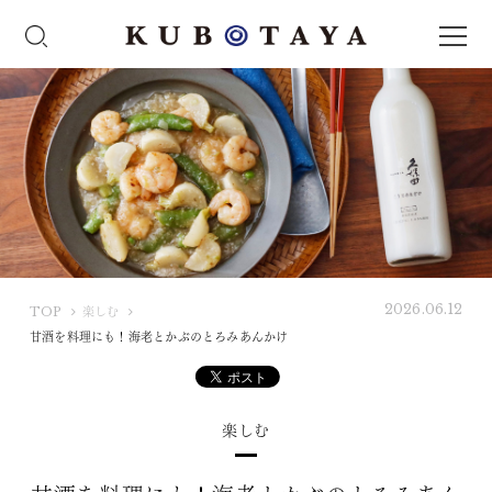
2026.06.12
K
TOP
楽しむ
U
甘酒を料理にも！海老とかぶのとろみあんかけ
B
O
T
楽しむ
A
Y
A