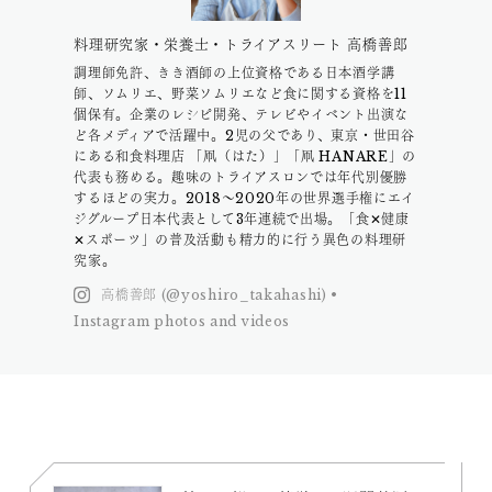
料理研究家・栄養士・トライアスリート 高橋善郎
調理師免許、きき酒師の上位資格である日本酒学講
師、ソムリエ、野菜ソムリエなど食に関する資格を11
個保有。企業のレシピ開発、テレビやイベント出演な
ど各メディアで活躍中。2児の父であり、東京・世田谷
にある和食料理店 「凧（はた）」「凧 HANARE」の
代表も務める。趣味のトライアスロンでは年代別優勝
するほどの実力。2018〜2020年の世界選手権にエイ
ジグループ日本代表として3年連続で出場。「食✕健康
✕スポーツ」の普及活動も精力的に行う異色の料理研
究家。
高橋善郎 (@yoshiro_takahashi) •
Instagram photos and videos