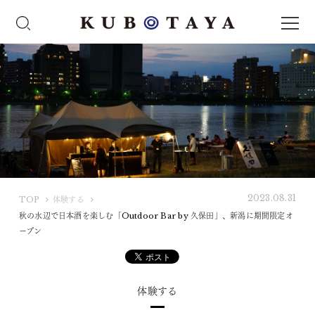
2023.08.31
K
TOP
体験する
U
秋の水辺で日本酒を楽しむ「Outdoor Bar by 久保田」、新潟に期間限定オ
B
ープン
O
T
A
体験する
Y
A