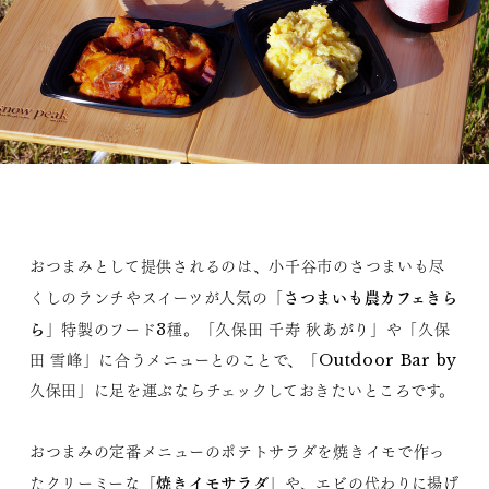
おつまみとして提供されるのは、小千谷市のさつまいも尽
「さつまいも農カフェきら
くしのランチやスイーツが人気の
ら
」特製のフード3種。「久保田 千寿 秋あがり」や「久保
田 雪峰」に合うメニューとのことで、「Outdoor Bar by
久保田」に足を運ぶならチェックしておきたいところです。
おつまみの定番メニューのポテトサラダを焼きイモで作っ
焼きイモサラダ
たクリーミーな「
」や、エビの代わりに揚げ