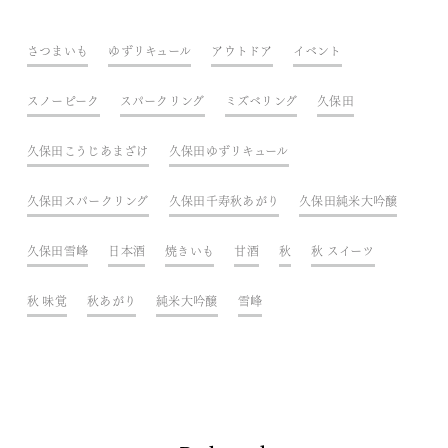
さつまいも
ゆずリキュール
アウトドア
イベント
スノーピーク
スパークリング
ミズベリング
久保田
久保田こうじあまざけ
久保田ゆずリキュール
久保田スパークリング
久保田千寿秋あがり
久保田純米大吟醸
久保田雪峰
日本酒
焼きいも
甘酒
秋
秋 スイーツ
秋 味覚
秋あがり
純米大吟醸
雪峰