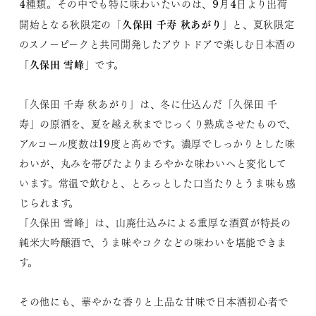
4種類。その中でも特に味わいたいのは、9月4日より出荷
久保田 千寿 秋あがり
開始となる秋限定の「
」と、夏秋限定
のスノーピークと共同開発したアウトドアで楽しむ日本酒の
久保田 雪峰
「
」です。
「久保田 千寿 秋あがり」は、冬に仕込んだ「久保田 千
寿」の原酒を、夏を越え秋までじっくり熟成させたもので、
アルコール度数は19度と高めです。濃厚でしっかりとした味
わいが、丸みを帯びたよりまろやかな味わいへと変化して
います。常温で飲むと、とろっとした口当たりとうま味も感
じられます。
「久保田 雪峰」は、山廃仕込みによる重厚な酒質が特長の
純米大吟醸酒で、うま味やコクなどの味わいを堪能できま
す。
その他にも、華やかな香りと上品な甘味で日本酒初心者で