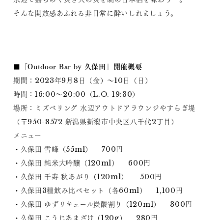
そんな開放感あふれる非日常に酔いしれましょう。
■「Outdoor Bar by 久保田」開催概要
期間：2023年9月8日（金）～10日（日）
時間：16:00～20:00（L.O. 19:30）
場所：ミズベリング 水辺アウトドアラウンジやすらぎ堤
（〒950-8572 新潟県新潟市中央区八千代2丁目）
メニュー
・久保田 雪峰（55ml） 700円
・久保田 純米大吟醸（120ml） 600円
・久保田 千寿 秋あがり（120ml） 500円
・久保田3種飲み比べセット（各60ml） 1,100円
・久保田 ゆずリキュール炭酸割り（120ml） 300円
・久保田 こうじあまざけ（120g） 280円