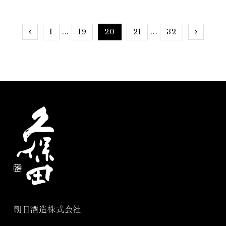
の和ガリシア風
1
19
20
21
32
...
...
朝日酒造株式会社