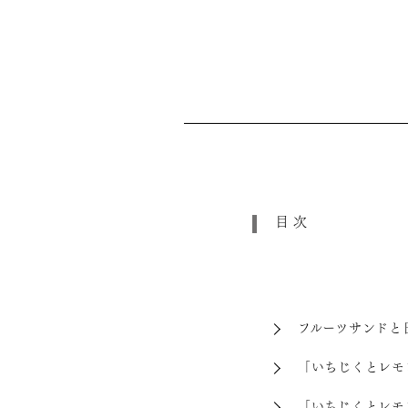
目次
フルーツサンドと
「いちじくとレモ
「いちじくとレモ