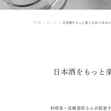
K
TOP
楽しむ
日本酒をもっと楽しむおつまみ
U
B
O
T
A
Y
A
日本酒をもっと
料理家・高橋善郎さんが提案す