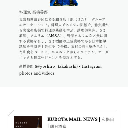
料理家 高橋善郎
東京都世田谷区にある和食店「凧（はた）」グループ
のオーナーシェフ。料理人である父の影響で、幼少期か
ら実家の店舗で料理の基礎を学ぶ。調理師免許、きき
酒師、ソムリエ（ANSA）、野菜ソムリエなど食に関
する資格を有し、きき酒師の上位資格である日本酒学
講師を当時史上最年少 で合格。素材の持ち味を活かし
た和食をベースに、エスニックからイタリアン、オーガ
ニックと幅広いジャンルを得意とする。
高橋善郎 (@yoshiro_takahashi) • Instagram
photos and videos
KUBOTA MAIL NEWS | 久保田
| 朝日酒造