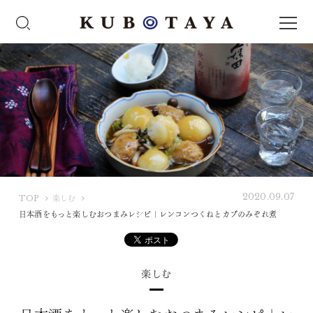
2020.09.07
K
TOP
楽しむ
U
日本酒をもっと楽しむおつまみレシピ｜レンコンつくねとカブのみぞれ煮
B
O
T
楽しむ
A
Y
A