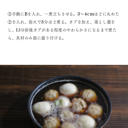
③手鍋にBを入れ、一煮立ちさせる。3〜4cmほどに丸めた
②を入れ、弱火で3分ほど煮る。カブを加え、落とし蓋を
し、15分前後カブがある程度のやわらかさになるまで煮た
ら、具材のみ器に盛り付ける。