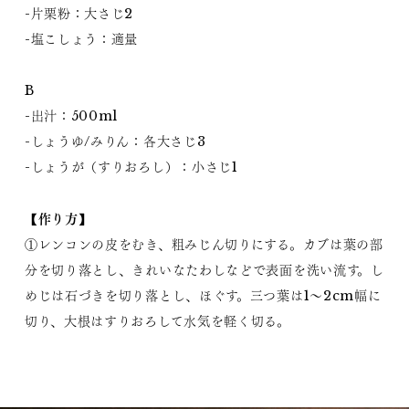
-片栗粉：大さじ2
-塩こしょう：適量
B
-出汁：500ml
-しょうゆ/みりん：各大さじ3
-しょうが（すりおろし）：小さじ1
【作り方】
①レンコンの皮をむき、粗みじん切りにする。カブは葉の部
分を切り落とし、きれいなたわしなどで表面を洗い流す。し
めじは石づきを切り落とし、ほぐす。三つ葉は1〜2cm幅に
切り、大根はすりおろして水気を軽く切る。