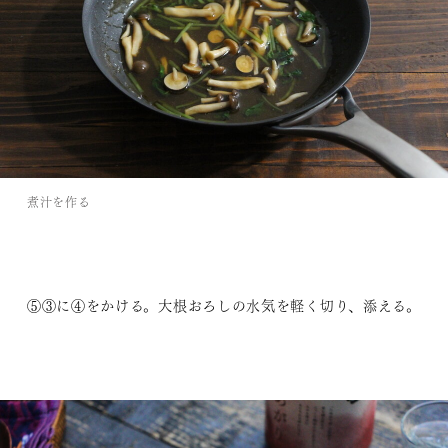
煮汁を作る
⑤③に④をかける。大根おろしの水気を軽く切り、添える。