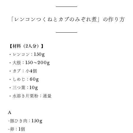
「レンコンつくねとカブのみぞれ煮」の作り方
【材料（2人分）】
・レンコン：150g
・大根：150〜200g
・カブ：小4個
・しめじ：60g
・三つ葉：10g
・水溶き片栗粉：適量
A
-豚ひき肉：150g
-卵：1個