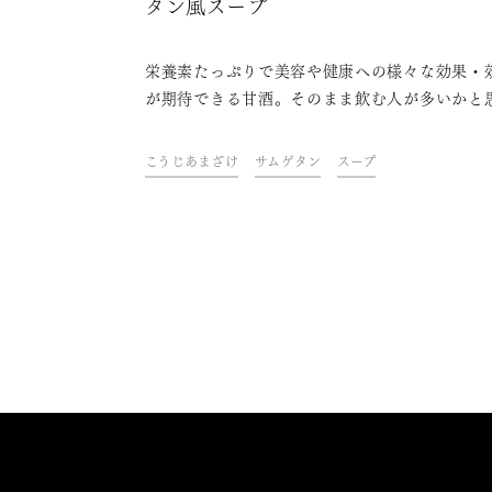
タン風スープ
栄養素たっぷりで美容や健康への様々な効果・
が期待できる甘酒。そのまま飲む人が多いかと
ますが、実は甘酒は調味料としても優秀です。
に使うと自然の優しい甘みが加わったり、肉や
こうじあまざけ
サムゲタン
スープ
柔らかくしたりします。料理家・高橋善郎さん
案した、甘酒を使った料理レシピをご紹介しま