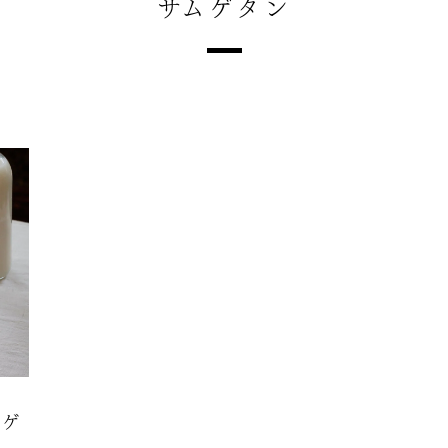
サムゲタン
ムゲ