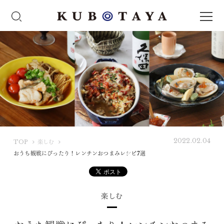
2022.02.04
K
TOP
楽しむ
U
おうち観戦にぴったり！レンチンおつまみレシピ7選
B
O
T
楽しむ
A
Y
A