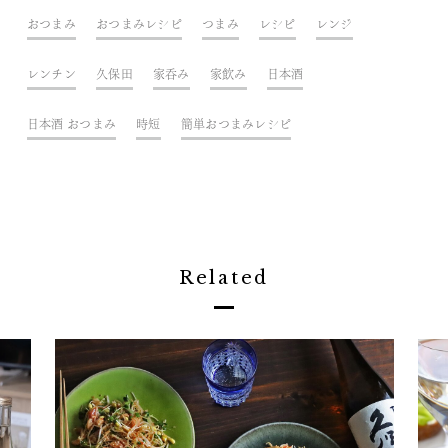
おつまみ
おつまみレシピ
つまみ
レシピ
レンジ
レンチン
久保田
家呑み
家飲み
日本酒
日本酒 おつまみ
時短
簡単おつまみレシピ
Related