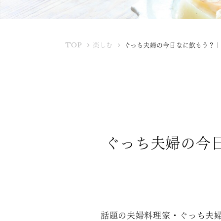
K
TOP
楽しむ
ぐっち夫婦の今日なに飲もう？
U
B
O
T
A
Y
A
ぐっち夫婦の今
話題の夫婦料理家・ぐっち夫