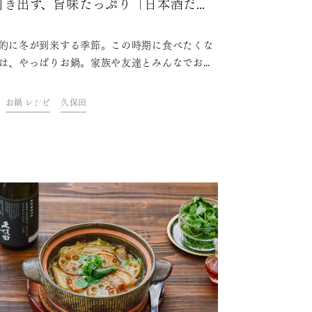
引き出す、旨味たっぷり「日本酒だけ
」を楽しんでみた
的に冬が到来する季節。この時期に食べたくな
は、やっぱりお鍋。家族や友達とみんなでお鍋
ついたり、1人用のお鍋で自分だけの鍋を楽しん
…シーンだけでなく、具材や出汁を変えてさま
お鍋 レシピ
久保田
な楽しみ方ができるのも良いポイントですよ
今回ご紹介するのは、日本酒をたっぷりと使っ
チ贅沢なお鍋。ただ贅沢なだけでなく、グッと
が増す美味しい日本酒鍋を堪能してみません