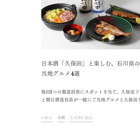
日本酒「久保田」と楽しむ、石川県
当地グルメ4選
毎回1つの都道府県にスポットを当て、久保田フ
と朝日酒造社員が一緒にご当地グルメと久保田
わいながら、その地域やグルメにまつわるトー
楽しむオンライン飲み会「久保田ご当地グルメ
いわし
お鍋
こんかいわし
部」。今回は、石川県をテーマに開催しました
ァンや社員おすすめの、久保田と楽しめる石川
ご当地グルメをご紹介します。