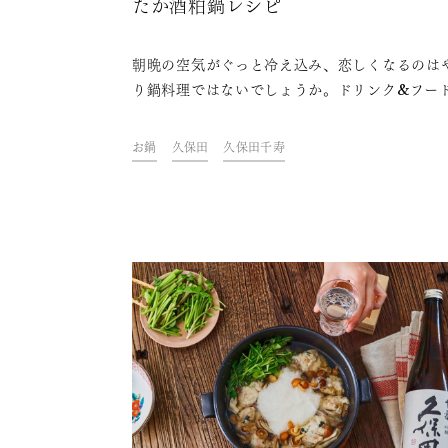
たか酒粕鍋レシピ
朝晩の空気がぐっと冷え込み、恋しくなるのは
り鍋料理ではないでしょうか。ドリンク&フー
リエイター・青山金魚さんが考案した、手早く
て美味しい鍋レシピを紹介します。日本酒を片
お鍋
久保田
久保田千寿
鍋を囲んで、身も心もぽかぽかと温まる美味し
間を楽しみませんか？