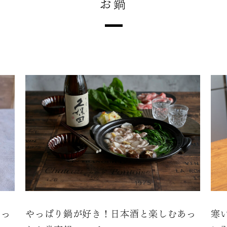
お鍋
あっ
やっぱり鍋が好き！日本酒と楽しむあっ
寒