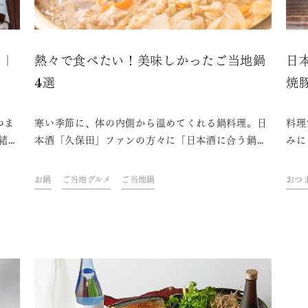
ピ｜
熱々で食べたい！美味しかったご当地鍋
日
4選
焼
つま
寒い季節に、体の内側から温めてくれる鍋料理。日
料理
緒
本酒「久保田」ファンの方々に「日本酒に合う鍋と
みに
さ
いえば？」とアンケートを取ったところ、おでんに
に、
始まり26種類もの様々な鍋が挙がりました。 日本
い。
お鍋
ご当地グルメ
ご当地鍋
おつ
全国には、その土地ならではのご当地鍋が多数あ
り、日本酒とも相性抜群です。 ファンの方々の推薦
をもとに、朝日酒造社員が実際に取り寄せて美味し
かったご当地鍋をご紹介します。