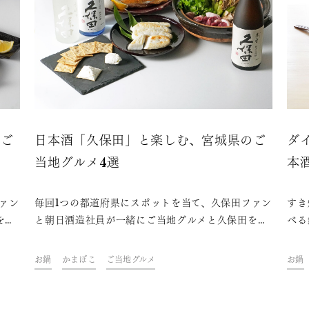
のご
日本酒「久保田」と楽しむ、宮城県のご
ダ
当地グルメ4選
本
ァン
毎回1つの都道府県にスポットを当て、久保田ファン
すき
を味
と朝日酒造社員が一緒にご当地グルメと久保田を味
べる
クを
わいながら、その地域やグルメにまつわるトークを
食の
楽しむオンライン飲み会「久保田ご当地グルメ
入っ
お鍋
かまぼこ
ご当地グルメ
お鍋
。フ
部」。今回は、宮城県をテーマに開催しました。フ
が待
県の
ァンや社員おすすめの、久保田と楽しめる宮城県の
ぶし
ご当地グルメをご紹介します。
ぶし