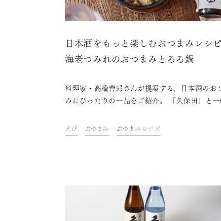
日本酒をもっと楽しむおつまみレシ
海老つみれのおつまみとろろ鍋
料理家・高橋善郎さんが提案する、日本酒のお
みにぴったりの一品をご紹介。 「久保田」と一
に、ご自宅での上質なひとときをお楽しみくだ
い。
えび
おつまみ
おつまみ レシピ