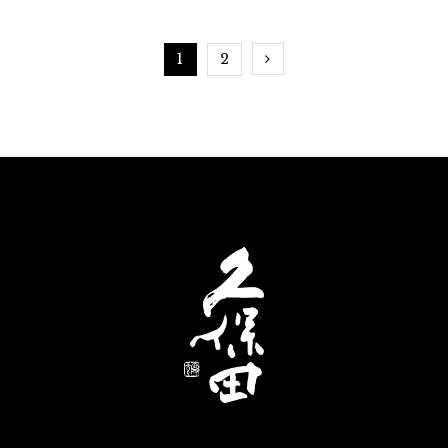
ます
しゃ
1
2