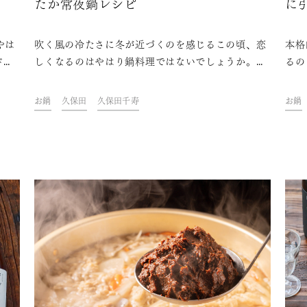
たか常夜鍋レシピ
に
鍋
やは
吹く風の冷たさに冬が近づくのを感じるこの頃、恋
本格
ドク
しくなるのはやはり鍋料理ではないでしょうか。ド
るの
作れ
リンク&フードクリエイター・青山金魚さんが考案
をつ
手に
した、手早く作れて美味しい鍋レシピを紹介しま
だり
お鍋
久保田
久保田千寿
お鍋
い時
す。日本酒を片手に鍋を囲んで、身も心もぽかぽか
ざま
と温まる美味しい時間を楽しみませんか？
ね。
たプ
旨み
か？