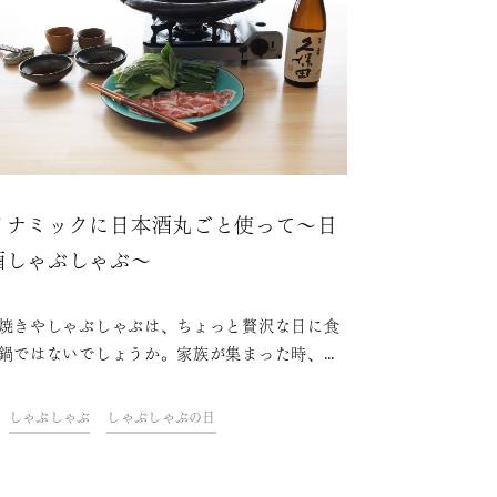
イナミックに日本酒丸ごと使って～日
酒しゃぶしゃぶ～
焼きやしゃぶしゃぶは、ちょっと贅沢な日に食
鍋ではないでしょうか。家族が集まった時、外
時、お歳暮やお中元でちょっと良いお肉が手に
た時。今日はしゃぶしゃぶ！と決めた日は食事
しゃぶしゃぶ
しゃぶしゃぶの日
ち遠しいもの。そんな時、日本酒を使ったしゃ
ゃぶにしてみませんか？日本酒1本使ったしゃ
ゃぶは贅沢感があり、何より美味しさが倍増し