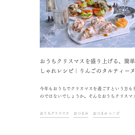
おうちクリスマスを盛り上げる、簡
しゃれレシピ｜りんごのタルティー
今年もおうちでクリスマスを過ごすという方も
のではないでしょうか。そんなおうちクリスマ
盛り上げるのに欠かせないのは、おしゃれな料
ケーキにお酒。ドリンク&フードクリエイター
おうちクリスマス
おつまみ
おつまみ レシピ
山金魚さんが考えた、テーブルを華やかに彩る
単なのにおしゃれなレシピをご紹介します。さ
に、今年はちょっと趣向を変えてスパークリン