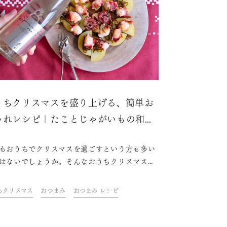
うちクリスマスを盛り上げる、簡単お
ゃれレシピ｜たことじゃがいもの和ガ
シア風
もおうちでクリスマスを過ごすという方も多い
はないでしょうか。そんなおうちクリスマスを
上げるのに欠かせないのは、おしゃれな料理や
キにお酒。ドリンク&フードクリエイター・青
ちクリスマス
おつまみ
おつまみ レシピ
魚さんが考えた、テーブルを華やかに彩る、簡
のにおしゃれなレシピをご紹介します。さら
今年はちょっと趣向を変えてスパークリング日