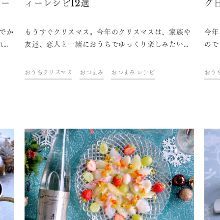
リー
ィーレシピ12選
グ
おでか
もうすぐクリスマス。今年のクリスマスは、家族や
今年
れる
友達、恋人と一緒におうちでゆっくり楽しみたい！
ので
マス
そんなあなたに、前菜からメインディッシュ、デザ
盛り
ぴっ
ートまで、おうちクリスマスのパーティーにぴった
ケー
おうちクリスマス
おつまみ
おつまみ レシピ
おう
クリ
りの簡単なのに豪華なレシピを集めました。クリス
山金
華や
マスにおすすめの日本酒も、合わせてご紹介しま
パー
介し
す。
シピ
パー
を素