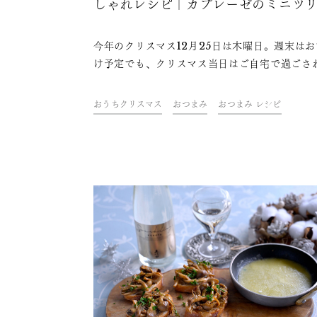
しゃれレシピ｜カプレーゼのミニツ
今年のクリスマス12月25日は木曜日。週末は
け予定でも、クリスマス当日はご自宅で過ごさ
方も多いのではないでしょうか。おうちクリス
を盛り上げるのは、クリスマスらしい雰囲気に
おうちクリスマス
おつまみ
おつまみ レシピ
たりの料理やケーキにお酒。ドリンク&フード
エイター・青山金魚さんが考えた、テーブルを
かに彩る、簡単なのにおしゃれなレシピをご紹
ます。さらに、今年はちょっと趣向を変えてス
クリング日本酒を合わせて、おうちクリスマス
敵に過ごしましょう！