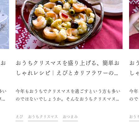
単お
おうちクリスマスを盛り上げる、簡単お
お
ヌ
しゃれレシピ｜えびとカリフラワーのダ
し
シージョ
リ
多い
今年もおうちでクリスマスを過ごすという方も多い
今年
スを
のではないでしょうか。そんなおうちクリスマスを
ので
理や
盛り上げるのに欠かせないのは、おしゃれな料理や
盛り
・青
ケーキにお酒。ドリンク&フードクリエイター・青
ケー
えび
おうちクリスマス
おつまみ
おう
、簡
山金魚さんが考えた、テーブルを華やかに彩る、簡
山金
ら
単なのにおしゃれなレシピをご紹介します。さら
単な
グ日
に、今年はちょっと趣向を変えてスパークリング日
に、