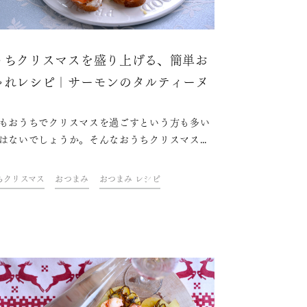
うちクリスマスを盛り上げる、簡単お
ゃれレシピ｜サーモンのタルティーヌ
もおうちでクリスマスを過ごすという方も多い
はないでしょうか。そんなおうちクリスマスを
上げるのに欠かせないのは、おしゃれな料理や
キにお酒。ドリンク&フードクリエイター・青
ちクリスマス
おつまみ
おつまみ レシピ
魚さんが考えた、テーブルを華やかに彩る、簡
のにおしゃれなレシピをご紹介します。さら
今年はちょっと趣向を変えてスパークリング日
を合わせて、おうちクリスマスを素敵に過ごし
ょう！