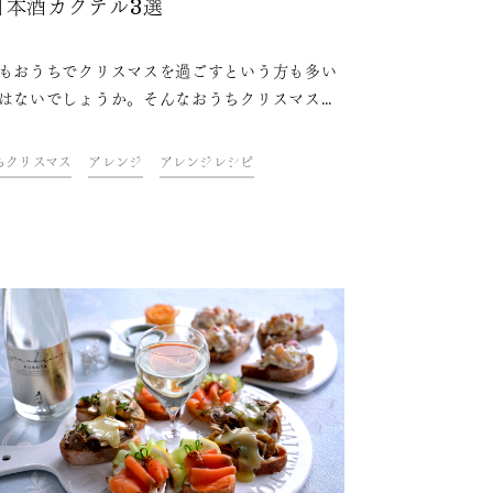
日本酒カクテル3選
もおうちでクリスマスを過ごすという方も多い
はないでしょうか。そんなおうちクリスマスを
上げるのに欠かせないのは、おしゃれな料理や
キにお酒。ドリンク&フードクリエイター・青
ちクリスマス
アレンジ
アレンジレシピ
魚さんが考えた、テーブルを華やかに彩る、ス
クリング日本酒を使ったクリスマスカクテルレ
をご紹介します。