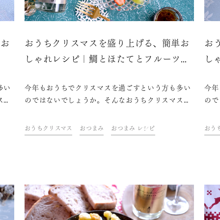
単お
おうちクリスマスを盛り上げる、簡単お
お
ヌ
しゃれレシピ｜鯛とほたてとフルーツの
し
カルパッチョ
多い
今年もおうちでクリスマスを過ごすという方も多い
今年
スを
のではないでしょうか。そんなおうちクリスマスを
ので
理や
盛り上げるのに欠かせないのは、おしゃれな料理や
盛り
・青
ケーキにお酒。ドリンク&フードクリエイター・青
ケー
おうちクリスマス
おつまみ
おつまみ レシピ
おう
、簡
山金魚さんが考えた、テーブルを華やかに彩る、簡
山金
ら
単なのにおしゃれなレシピをご紹介します。さら
単な
グ日
に、今年はちょっと趣向を変えてスパークリング日
に、
ごし
本酒を合わせて、おうちクリスマスを素敵に過ごし
本酒
ましょう！
まし