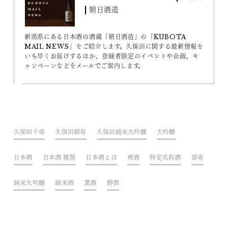
| 朝日酒造
新潟県にある日本酒の酒蔵「朝日酒造」の「KUBOTA
MAIL NEWS」をご紹介します。久保田に関する最新情報を
いち早くお届けするほか、登録者限定のイベントや企画、キ
ャンペーンなどをメールでご案内します。
久保田千寿
久保田碧寿
久保田純米大吟醸
大吟醸
日本酒
日本酒 種類
日本酒とは
爽酒
特定名称酒
碧寿
純米大吟醸
純米酒
薫酒
醇酒