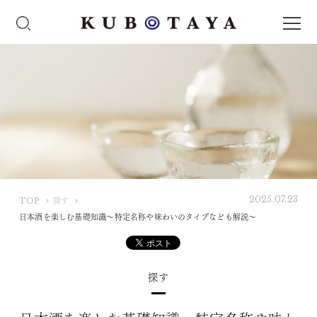
2025.07.23
K
TOP
探す
U
日本酒を楽しむ基礎知識〜特定名称や味わいのタイプなども解説〜
B
O
T
探す
A
Y
A