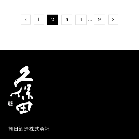
を探してみた
3選
1
2
3
4
9
...
朝日酒造株式会社