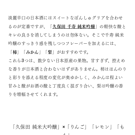
淡麗辛口の日本酒にはスイートなぽんしゅグリアを合わせ
久保田 千寿 純米吟醸
るのが定番ですが、「
」の軽快な酸と
キレの良さを消してしまうのは勿体ない。そこで千寿 純米
吟醸のすっきり感を残しつつフレーバーを加えるには、
柿
みかん
梨
「
」「
」「
」がおすすめです。
これら3つは、数少ない日本原産の果物。甘すぎず、控えめ
な香りが日本酒と合わないはずがありません。柿はほんのり
と彩りを添える程度の変化が奥ゆかしく、みかんは程よい
甘みと酸がお酒の酸と丁度良く混ざり合い、梨は吟醸の香
りを増幅させてくれます。
「久保田 純米大吟醸」×「りんご」「レモン」「も