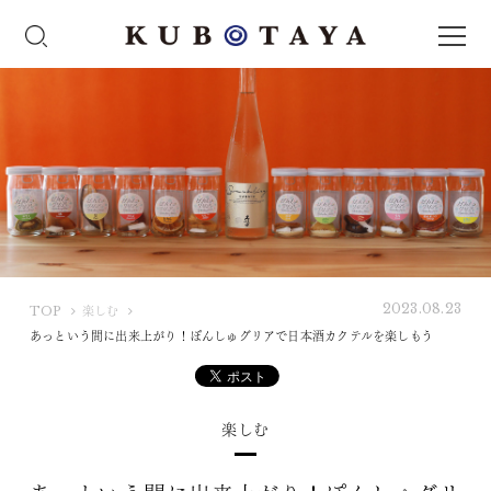
2023.08.23
K
TOP
楽しむ
U
あっという間に出来上がり！ぽんしゅグリアで日本酒カクテルを楽しもう
B
O
T
楽しむ
A
Y
A