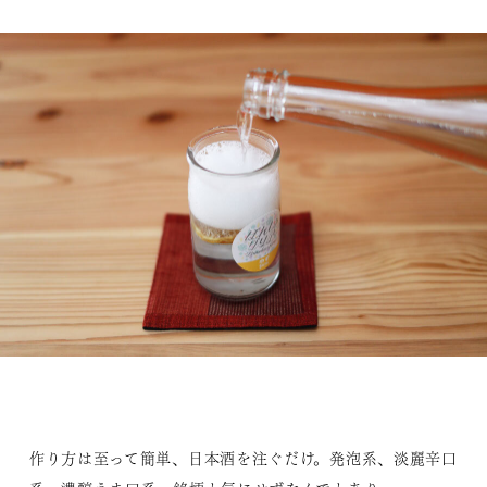
作り方は至って簡単、日本酒を注ぐだけ。発泡系、淡麗辛口