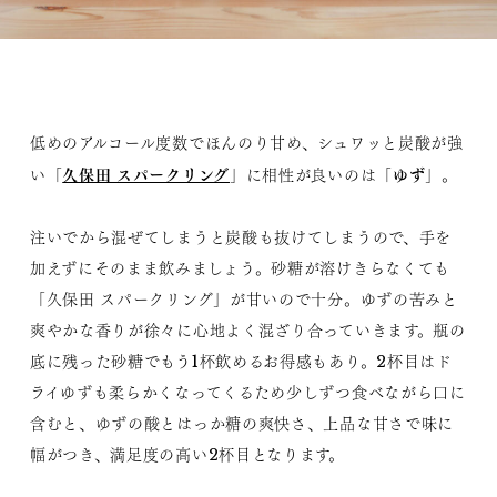
低めのアルコール度数でほんのり甘め、シュワッと炭酸が強
久保田 スパークリング
ゆず
い「
」に相性が良いのは「
」。
注いでから混ぜてしまうと炭酸も抜けてしまうので、手を
加えずにそのまま飲みましょう。砂糖が溶けきらなくても
「久保田 スパークリング」が甘いので十分。ゆずの苦みと
爽やかな香りが徐々に心地よく混ざり合っていきます。瓶の
底に残った砂糖でもう1杯飲めるお得感もあり。2杯目はド
ライゆずも柔らかくなってくるため少しずつ食べながら口に
含むと、ゆずの酸とはっか糖の爽快さ、上品な甘さで味に
幅がつき、満足度の高い2杯目となります。