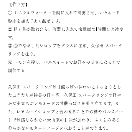
【作り方】
① ミネラルウォーターを鍋に入れて沸騰させ、レモネード
粉末を加えてよく混ぜます。
② 粗方熱が取れたら、容器に入れて冷蔵庫で1時間ほど冷や
す。
③ ②で冷ましたシロップをグラスに注ぎ、久保田 スパーク
リングを注ぐ。
④ レモンを搾り、パルスイートでお好みの甘さになるまで
調節する
久保田 スパークリングは甘酸っぱい味わいとすっきりとし
た口当たりが特長の日本酒。久保田 スパークリングの軽や
かな泡立ちがレモネードの甘酸っぱさを引き立てます。ま
た、レモネードシロップと合わせることで砂糖やパルスイー
トでは感じられない米由来の甘味が加わり、ふくらみある
柔らかなレモネードソーダを味わうことができます。