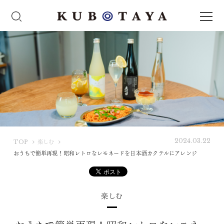
2024.03.22
K
TOP
楽しむ
U
おうちで簡単再現！昭和レトロなレモネードを日本酒カクテルにアレンジ
B
O
T
楽しむ
A
Y
A