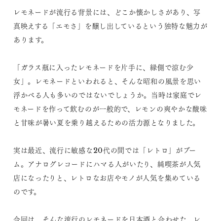
レモネードが流行る背景には、どこか懐かしさがあり、写
真映えする「エモさ」を醸し出しているという独特な魅力が
あります。
「ガラス瓶に入ったレモネードを片手に、縁側で涼む少
女」。レモネードといわれると、そんな昭和の風景を思い
浮かべる人も多いのではないでしょうか。当時は家庭でレ
モネードを作って飲むのが一般的で、レモンの爽やかな酸味
と甘味が暑い夏を乗り越えるための活力源となりました。
実は最近、流行に敏感な20代の間では「レトロ」がブー
ム。アナログレコードにハマる人がいたり、純喫茶が人気
店になったりと、レトロなお店やモノが人気を集めている
のです。
今回は、そんな流行のレモネードを日本酒と合わせた、レ