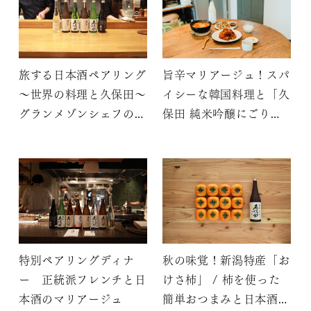
旅する日本酒ペアリング
旨辛マリアージュ！スパ
～世界の料理と久保田～
イシーな韓国料理と「久
グランメゾンシェフの技
保田 純米吟醸にごり」
が凝縮された下町のビス
の相性を検証してみた
トロ料理と日本酒の一体
化
特別ペアリングディナ
秋の味覚！新潟特産「お
ー 正統派フレンチと日
けさ柿」 / 柿を使った
本酒のマリアージュ
簡単おつまみと日本酒で