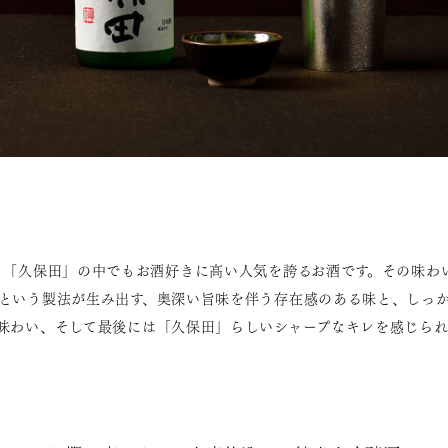
、「久保田」の中でもお酒好きに高い人気を誇るお酒です。その味わ
という製法が生み出す、奥深い旨味を伴う存在感のある味と、しっ
味わい、そして最後には「久保田」らしいシャープなキレを感じられ