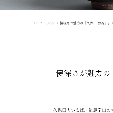
K
TOP
知る
懐深さが魅力の「久保田 碧寿」。
U
B
O
T
A
Y
A
懐深さが魅力の
久保田といえば、淡麗辛口の