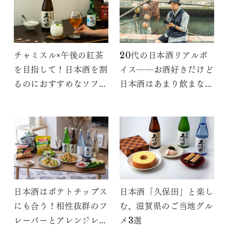
チャミスル×午後の紅茶
20代の日本酒リアルボ
を目指して！日本酒を割
イス――お酒好きだけど
るのにおすすめなソフト
日本酒はあまり飲まな
ドリンク5選
い、そんな僕が出会った
楽しみ方
日本酒はポテトチップス
日本酒「久保田」と楽し
にも合う！相性抜群のフ
む、滋賀県のご当地グル
レーバーとアレンジレシ
メ3選