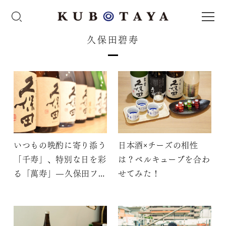
久保田碧寿
いつもの晩酌に寄り添う
日本酒×チーズの相性
「千寿」、特別な日を彩
は？ベルキューブを合わ
る「萬寿」—久保田ファ
せてみた！
ンの方々に思い出のエピ
ソードを聞きました！