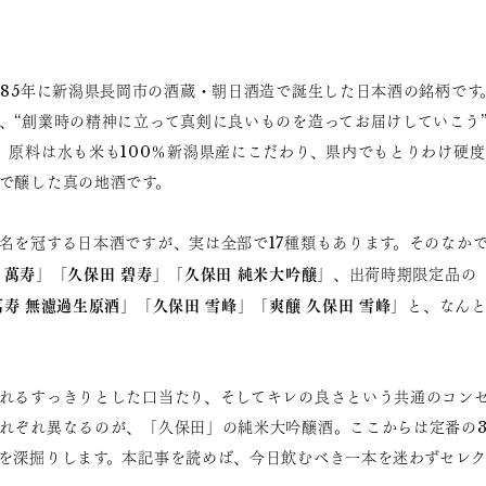
985年に新潟県長岡市の酒蔵・朝日酒造で誕生した日本酒の銘柄です
、“創業時の精神に立って真剣に良いものを造ってお届けしていこう
。原料は水も米も100％新潟県産にこだわり、県内でもとりわけ硬
で醸した真の地酒です。
名を冠する日本酒ですが、実は全部で17種類もあります。そのなか
 萬寿
久保田 碧寿
久保田 純米大吟醸
」「
」「
」、出荷時期限定品の
萬寿 無濾過生原酒
久保田 雪峰
爽醸 久保田 雪峰
」「
」「
」と、なんと
れるすっきりとした口当たり、そしてキレの良さという共通のコン
れぞれ異なるのが、「久保田」の純米大吟醸酒。ここからは定番の
を深掘りします。本記事を読めば、今日飲むべき一本を迷わずセレ