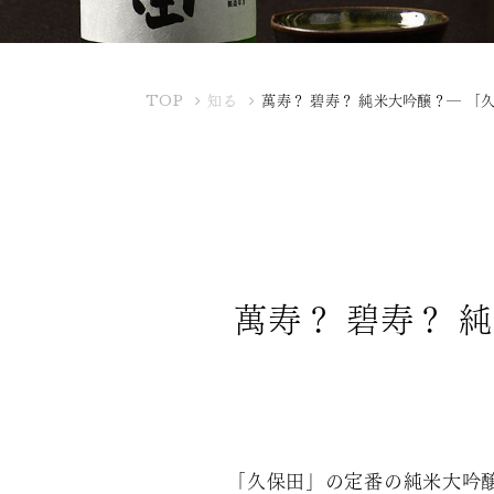
K
TOP
知る
萬寿？ 碧寿？ 純米大吟醸？― 
U
B
O
T
A
Y
A
萬寿？ 碧寿？ 
「久保田」の定番の純米大吟醸