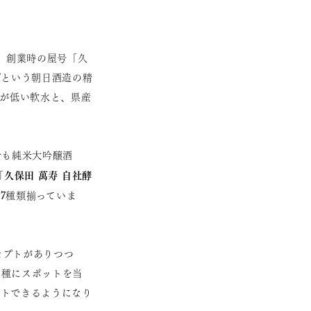
。創業時の屋号「久
”という朝日酒造の精
度が低い軟水と、県産
でも純米大吟醸酒
久保田 萬寿 自社酵
「
7種類揃っていま
セプトがありつつ
3種にスポットを当
クトできるようになり