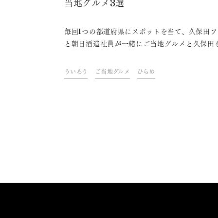
当地グルメ3選
毎回1つの都道府県にスポットを当て、久保田フ
と朝日酒造社員が一緒にご当地グルメと久保田
わいながら、その地域やグルメにまつわるトー
楽しむオンラインイベント「久保田ご当地グル
ういろう
ご当地グルメ
ひらめ
部」。今回は、山口県をテーマに開催しました
ァンや社員おすすめの、久保田と楽しめる山口
ご当地グルメをご紹介します。