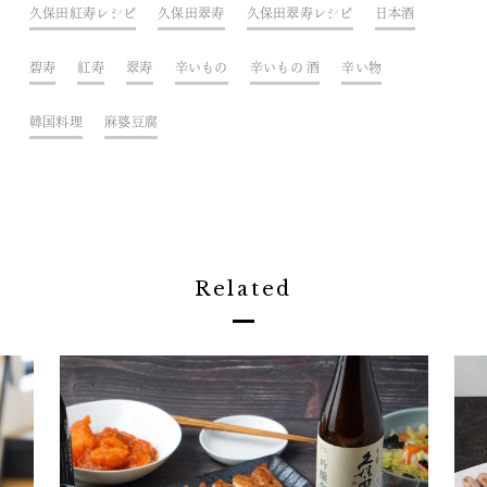
久保田紅寿レシピ
久保田翠寿
久保田翠寿レシピ
日本酒
碧寿
紅寿
翠寿
辛いもの
辛いもの 酒
辛い物
韓国料理
麻婆豆腐
Related