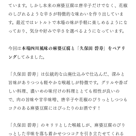
ています。しかし本来の麻婆豆腐は唐辛子だけでなく、花椒
のしびれるような辛さが特徴的な味わいを作り出していま
す。最近ではレトルトで本場の味が手軽に楽しめるようにな
っており、気分や好みで辛さを選べるようになっています。
本場四川風味の麻婆豆腐と「久保田 碧寿」をペアリ
今回は
ング
してみました。
「久保田 碧寿」は伝統的な山廃仕込みで仕込んだ、深みと
旨味がありつつも軽やかな喉越しが特徴です。グリルや香ば
しい料理、濃いめの味付けの料理ととても相性が良いの
で、肉の旨味や甘辛味噌、唐辛子や花椒のぴりっとしつつも
コクのある麻婆豆腐にはぴったりのお酒です！
「久保田 碧寿」のキリリとした喉越しが、麻婆豆腐のぴり
っとした辛味を落ち着かせつつコクを引き立たせてくれる