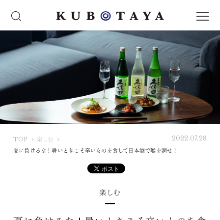
2022.07.28
K
TOP
楽しむ
U
夏に負けるな！暑いときこそ辛いものを食して日本酒で喉を潤せ！
B
O
T
楽しむ
A
Y
A