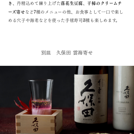
き
落花生豆腐
干柿のクリームチ
、丹精込めて練り上げた
、
ーズ寄せ
など7種のメニューの他、お食事として一口で楽し
める穴子や海老などを使った手毬寿司3種も楽しめます。
別皿 久保田 雲海寄せ