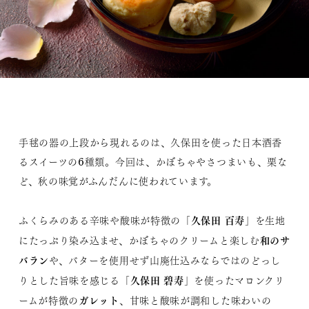
手毬の器の上段から現れるのは、久保田を使った日本酒香
るスイーツの6種類。今回は、かぼちゃやさつまいも、栗な
ど、秋の味覚がふんだんに使われています。
久保田 百寿
ふくらみのある辛味や酸味が特徴の「
」を生地
和のサ
にたっぷり染み込ませ、かぼちゃのクリームと楽しむ
バラン
や、バターを使用せず山廃仕込みならではのどっし
久保田 碧寿
りとした旨味を感じる「
」を使ったマロンクリ
ガレット
ームが特徴の
、甘味と酸味が調和した味わいの