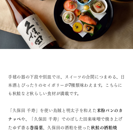
手毬の器の下段や別皿では、スイーツの合間につまめる、日
本酒とぴったりのセイボリーが7種類味わえます。こちらに
も秋鮭など秋らしい食材が満載です。
米粉パンのカ
「久保田 千寿」を使い烏賊と明太子を和えた
ナッペ
や、「久保田 千寿」でのばした田楽味噌で焼き上げ
巻湯葉
秋鮭の酒粕焼
たゆず香る
、久保田の酒粕を使った