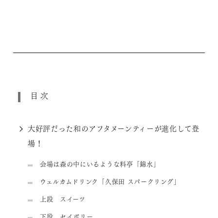
目次
大好評だった和のアフタヌーンティーが進化して登
場！
会場は森の中にいるような料亭「錦水」
ウェルカムドリンク「久保田 スパークリング」
上段 スイーツ
下段 セイボリー