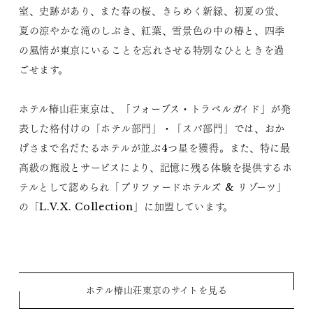
室、史跡があり、また春の桜、きらめく新緑、初夏の蛍、
夏の涼やかな滝のしぶき、紅葉、雪景色の中の椿と、四季
の風情が東京にいることを忘れさせる特別なひとときを過
ごせます。
ホテル椿山荘東京は、「フォーブス・トラベルガイド」が発
表した格付けの「ホテル部門」・「スパ部門」では、おか
げさまで名だたるホテルが並ぶ4つ星を獲得。また、特に最
高級の施設とサービスにより、記憶に残る体験を提供するホ
テルとして認められ「プリファードホテルズ & リゾーツ」
の「L.V.X. Collection」に加盟しています。
ホテル椿山荘東京のサイトを見る