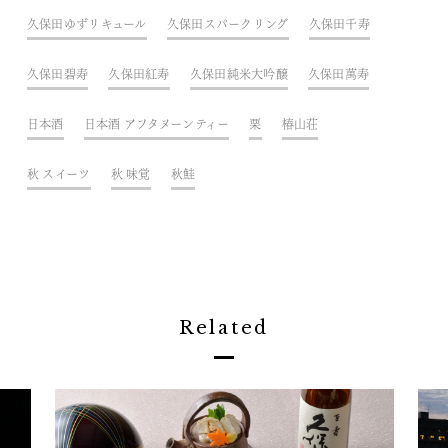
久保田ゆずリキュール
久保田スパークリング
久保田千寿
久保田碧寿
久保田紅寿
久保田純米大吟醸
久保田萬寿
日本酒
日本酒 アフタヌーンティー
栗
椿山荘
秋 スイーツ
秋 味覚
秋鮭
Related