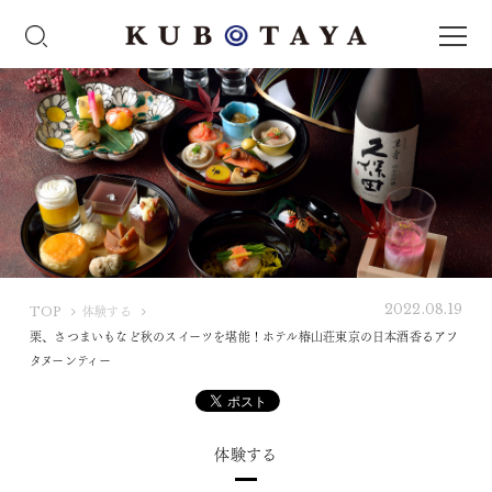
2022.08.19
K
TOP
体験する
U
栗、さつまいもなど秋のスイーツを堪能！ホテル椿山荘東京の日本酒香るアフ
B
タヌーンティー
O
T
A
体験する
Y
A