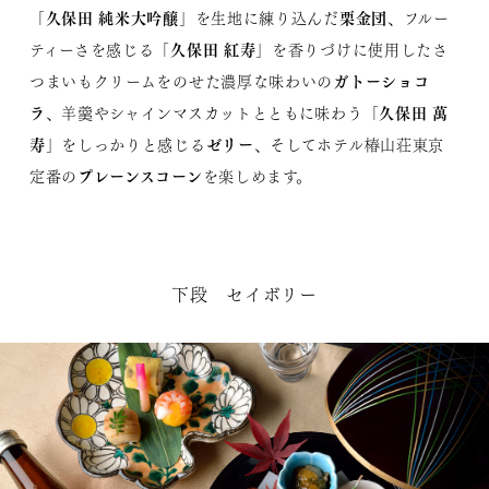
久保田 純米大吟醸
栗金団
「
」を生地に練り込んだ
、フルー
久保田 紅寿
ティーさを感じる「
」を香りづけに使用したさ
ガトーショコ
つまいもクリームをのせた濃厚な味わいの
ラ
久保田 萬
、羊羹やシャインマスカットとともに味わう「
寿
ゼリー
」をしっかりと感じる
、そしてホテル椿山荘東京
プレーンスコーン
定番の
を楽しめます。
下段 セイボリー