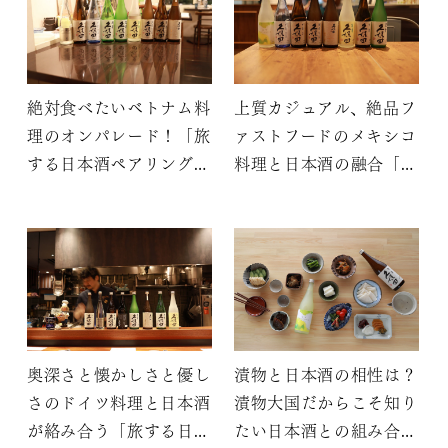
絶対食べたいベトナム料
上質カジュアル、絶品フ
理のオンパレード！「旅
ァストフードのメキシコ
する日本酒ペアリング～
料理と日本酒の融合「旅
世界の料理と久保田～」
する日本酒ペアリング～
世界の料理と久保田～」
奥深さと懐かしさと優し
漬物と日本酒の相性は？
さのドイツ料理と日本酒
漬物大国だからこそ知り
が絡み合う「旅する日本
たい日本酒との組み合わ