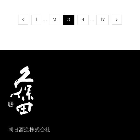
酒ペアリング～世界の料
せ
理と久保田～」
1
2
3
4
17
...
...
朝日酒造株式会社