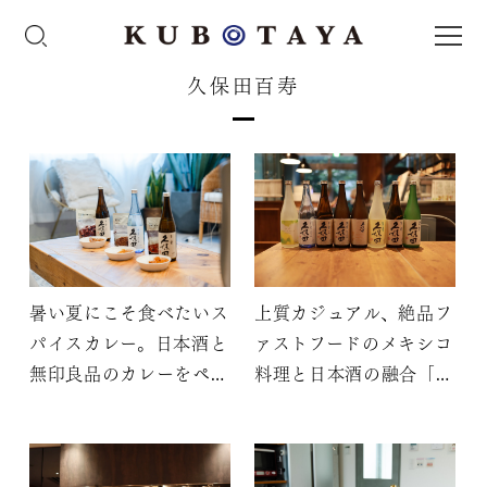
久保田百寿
暑い夏にこそ食べたいス
上質カジュアル、絶品フ
パイスカレー。日本酒と
ァストフードのメキシコ
無印良品のカレーをペア
料理と日本酒の融合「旅
リングしてみた【おすす
する日本酒ペアリング～
め3選】
世界の料理と久保田～」