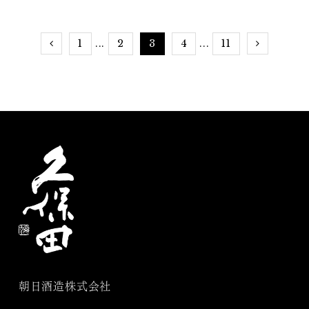
せ
久保田」
1
2
3
4
11
...
...
朝日酒造株式会社