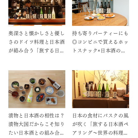
奥深さと懐かしさと優し
持ち寄りパーティーにも
さのドイツ料理と日本酒
◎コンビニで買えるホッ
が絡み合う「旅する日本
トスナック×日本酒のお
酒ペアリング～世界の料
すすめペアリング3選
理と久保田～」
漬物と日本酒の相性は？
日本の食材にバスクの風
漬物大国だからこそ知り
が吹く「旅する日本酒ペ
たい日本酒との組み合わ
アリング～世界の料理と