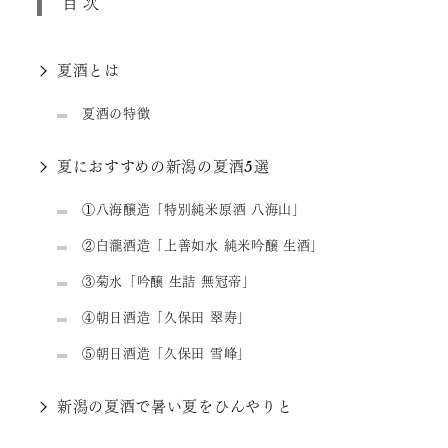
目次
夏酒とは
夏酒の特徴
夏におすすめの新潟の夏酒5選
①八海醸造「特別純米原酒 八海山」
②白瀧酒造「上善如水 純米吟醸 生酒」
③菊水「吟醸 生詰 無冠帝」
④朝日酒造「久保田 翠寿」
⑤朝日酒造「久保田 雪峰」
新潟の夏酒で暑い夏をひんやりと