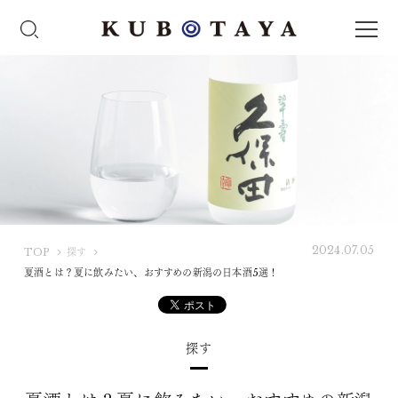
2024.07.05
K
TOP
探す
U
夏酒とは？夏に飲みたい、おすすめの新潟の日本酒5選！
B
O
T
探す
A
Y
A