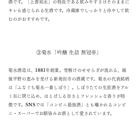
酒です。「上善如水」の特長である飲みやすさはそのままに
キレも感じられる生酒です。冷蔵庫でしっかりと冷やして飲
むのがおすすめです。
③菊水「吟醸 生詰 無冠帝」
菊水酒造は、1881年創業。雪解けのせせらぎが流れる、越
後平野の恵みを受ける新発田市の酒蔵です。菊水の代表銘柄
は「ふなぐち菊水一番しぼり」。しぼりたての生原酒をアル
ミ缶に閉じ込め、ほとばしる旨さとフレッシュな香りが特
徴です。SNSでは「コンビニ最強酒」とも囁かれるコンビ
ニ・スーパーでお馴染みお酒として愛されています。