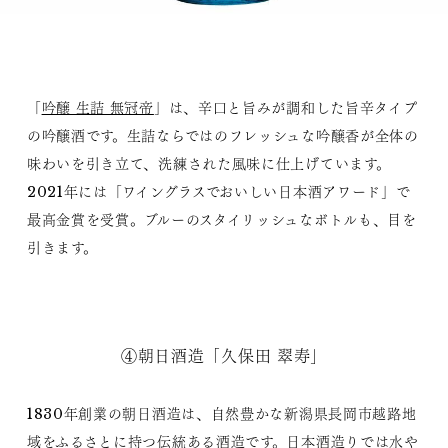
「
吟醸 生詰 無冠帝
」は、辛口と旨みが調和した旨辛タイプ
の吟醸酒です。生詰ならではのフレッシュな吟醸香が全体の
味わいを引き立て、洗練された風味に仕上げています。
2021年には「ワイングラスでおいしい日本酒アワード」で
最高金賞を受賞。ブルーのスタイリッシュなボトルも、目を
引きます。
④朝日酒造「久保田 翠寿」
1830年創業の朝日酒造は、自然豊かな新潟県長岡市越路地
域をふるさとに持つ伝統ある酒造です。日本酒造りでは水や