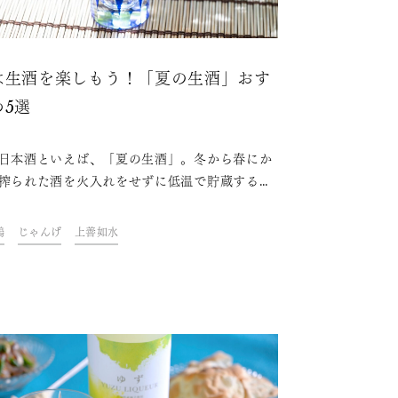
は生酒を楽しもう！「夏の生酒」おす
め5選
日本酒といえば、「夏の生酒」。冬から春にか
搾られた酒を火入れをせずに低温で貯蔵するこ
、フレッシュでなめらかな口当たりになってい
が夏の生酒の特徴です。そんなおすすめの「夏
鶴
じゃんげ
上善如水
酒」を、新潟の酒蔵から5つ紹介します。