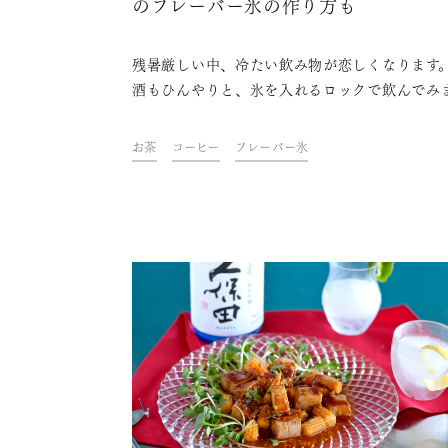
のフレーバー氷の作り方も
残暑厳しい中、冷たい飲み物が恋しくなります
酒もひんやりと、氷を入れるロックで飲んでみ
んか？ロックはウイスキーや焼酎で飲むイメー
あるかもしれませんが、実は日本酒にもおすす
お茶
コーヒー
フレーバー氷
飲み方なんです。今回はロックで飲むのにおす
の日本酒と、日本酒ロックをもっと楽しめるフ
バー氷をご紹介します。