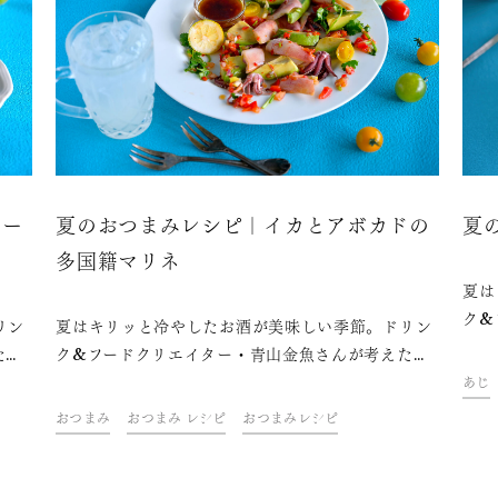
チー
夏のおつまみレシピ｜イカとアボカドの
夏
多国籍マリネ
夏は
ク&
リン
夏はキリッと冷やしたお酒が美味しい季節。ドリン
お酒
た、
ク&フードクリエイター・青山金魚さんが考えた、
ます
介し
お酒がすすむ夏を楽しむおつまみレシピをご紹介し
あじ
ます。
おつまみ
おつまみ レシピ
おつまみレシピ