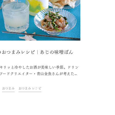
のおつまみレシピ｜あじの味噌ぽん
キリッと冷やしたお酒が美味しい季節。ドリン
フードクリエイター・青山金魚さんが考えた、
がすすむ夏を楽しむおつまみレシピをご紹介し
。
おつまみ
おつまみ レシピ