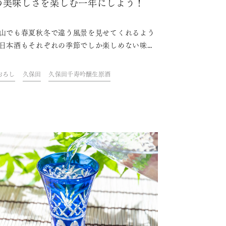
の美味しさを楽しむ一年にしよう！
山でも春夏秋冬で違う風景を見せてくれるよう
日本酒もそれぞれの季節でしか楽しめない味と
ものがあります。本記事では季節ごとの日本酒
徴やそれに当てはまる銘酒「久保田」、そして
おろし
久保田
久保田千寿吟醸生原酒
折々の酒蔵の様子を紹介します。本記事を参考
今年は日本酒で四季を実感する年にしましょ