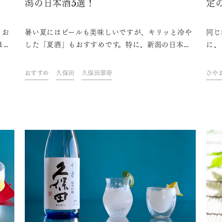
潟の日本酒5選！
定
。お
暑い夏にはビールも美味しいですが、キリッと冷や
同じ
ませ
した「夏酒」もおすすめです。特に、新潟の日本酒
に、
ジが
は淡麗な味わいで、夏酒にぴったりです。この記事
いう
めの
では、夏酒の特徴のほか、夏酒としておすすめした
の特
おすすめ
久保田
久保田翠寿
ひや
すめ
い新潟の日本酒を5つご紹介します
四季
レー
に、
う。