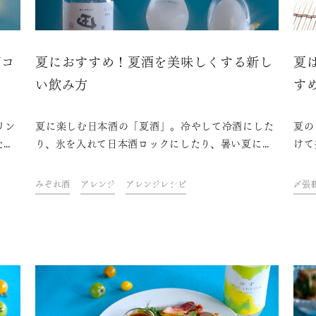
グコ
夏におすすめ！夏酒を美味しくする新し
夏
い飲み方
す
リン
夏に楽しむ日本酒の「夏酒」。冷やして冷酒にした
夏の
た、
り、氷を入れて日本酒ロックにしたり、暑い夏にぴ
けて
介し
ったりのひんやりとした楽しみ方があります。そん
とで
な定番の飲み方以外にも、見た目もおしゃれに楽し
るの
みぞれ酒
アレンジ
アレンジレシピ
〆張
める夏らしい飲み方を今年は試してみませんか？ド
の生
リンク&フードクリエイター・青山金魚さんが考え
た、夏におすすめの日本酒の新しい飲み方をご紹介
します。