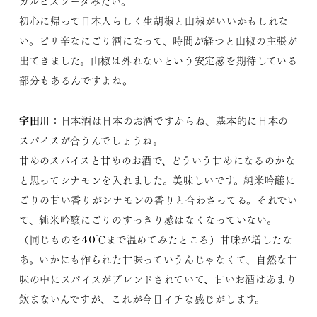
カルピスソーダみたい。
初心に帰って日本人らしく生胡椒と山椒がいいかもしれな
い。ピリ辛なにごり酒になって、時間が経つと山椒の主張が
出てきました。山椒は外れないという安定感を期待している
部分もあるんですよね。
宇田川
：日本酒は日本のお酒ですからね、基本的に日本の
スパイスが合うんでしょうね。
甘めのスパイスと甘めのお酒で、どういう甘めになるのかな
と思ってシナモンを入れました。美味しいです。純米吟醸に
ごりの甘い香りがシナモンの香りと合わさってる。それでい
て、純米吟醸にごりのすっきり感はなくなっていない。
（同じものを40℃まで温めてみたところ）甘味が増したな
あ。いかにも作られた甘味っていうんじゃなくて、自然な甘
味の中にスパイスがブレンドされていて、甘いお酒はあまり
飲まないんですが、これが今日イチな感じがします。