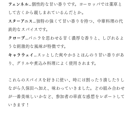
フェンネル
…個性的な甘い香りです。ヨーロッパでは薬草と
して古くから親しまれているんだとか。
スターアニス
…独特の強くて甘い香りを持つ、中華料理の代
表的なスパイスです。
クローブ
…バニラを思わせる甘く濃厚な香りと、しびれるよ
うな刺激的な風味が特徴です。
キャラウェイ
…スッとした爽やかさとほんのり甘い香りがあ
り、グリルや煮込み料理によく使用されます。
これらのスパイスを好きに使い、時には割ったり潰したりし
ながら久保田へ加え、味わっていきました。どの組み合わせ
が一番美味しいかなど、参加者の率直な感想をレポートして
いきます！