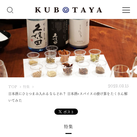
2023.03.15
K
TOP
特集
U
日本酒にひとつまみ入れるならどれ？ 日本酒×スパイスの掛け算をたくさん解
B
いてみた
O
T
A
特集
Y
A