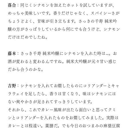
落合
：同じくシナモンを加えたホットを試していますが、
めっちゃ美味しいです。香りだけじゃなく、スパイシーさが
ちょうどよく、甘味が引き立ちます。さっきの千寿 純米吟
醸の方がさっぱりしているから何にでも合うけど、シナモン
だけはだめでしたね。
藤本
：さっき千寿 純米吟醸にシナモンを入れた時は…。お
酒が変わると変わるんですね。純米大吟醸が元々甘い感じ
だから合うのかな。
吉野
：シナモンを入れてお燗したものにコリアンダーとキャ
ラウェイを足したら、香りは甘くなり、味はシナモンには
ない爽やかさが足されてすっきりしています。
それから、これでカレー風味が出たら面白いと思ってクミ
ンとコリアンダーを入れたものをお燗してみました。実際は
カレーとは程遠い。薬膳だ。でも今日のおつまみの麻婆豆腐