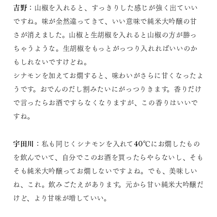
吉野
：山椒を入れると、すっきりした感じが強く出ていい
ですね。味が全然違ってきて、いい意味で純米大吟醸の甘
さが消えました。山椒と生胡椒を入れると山椒の方が勝っ
ちゃうような。生胡椒をもっとがっつり入れればいいのか
もしれないですけどね。
シナモンを加えてお燗すると、味わいがさらに甘くなったよ
うです。おでんのだし割みたいにがっつりきます。香りだけ
で言ったらお酒ですらなくなりますが、この香りはいいで
すね。
宇田川
：私も同じくシナモンを入れて40℃にお燗したもの
を飲んでいて、自分でこのお酒を買ったらやらないし、そも
そも純米大吟醸ってお燗しないですよね。でも、美味しい
ね、これ。飲みごたえがあります。元から甘い純米大吟醸だ
けど、より甘味が増していい。