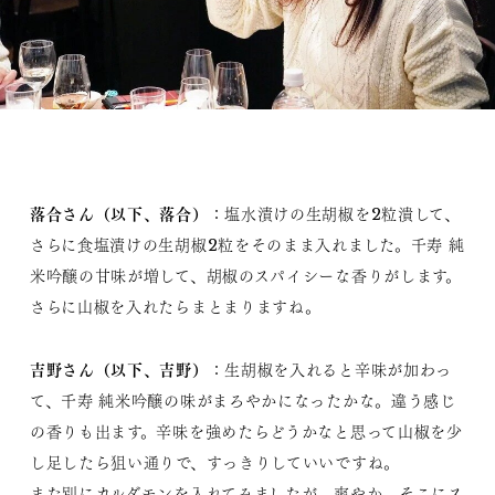
落合さん（以下、落合）
：塩水漬けの生胡椒を2粒潰して、
さらに食塩漬けの生胡椒2粒をそのまま入れました。千寿 純
米吟醸の甘味が増して、胡椒のスパイシーな香りがします。
さらに山椒を入れたらまとまりますね。
吉野さん（以下、吉野）
：生胡椒を入れると辛味が加わっ
て、千寿 純米吟醸の味がまろやかになったかな。違う感じ
の香りも出ます。辛味を強めたらどうかなと思って山椒を少
し足したら狙い通りで、すっきりしていいですね。
また別にカルダモンを入れてみましたが、爽やか。そこにス