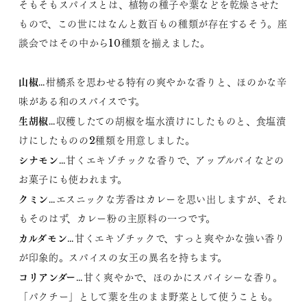
そもそもスパイスとは、植物の種子や葉などを乾燥させた
もので、この世にはなんと数百もの種類が存在するそう。座
談会ではその中から10種類を揃えました。
山椒
…柑橘系を思わせる特有の爽やかな香りと、ほのかな辛
味がある和のスパイスです。
生胡椒
…収穫したての胡椒を塩水漬けにしたものと、食塩漬
けにしたものの2種類を用意しました。
シナモン
…甘くエキゾチックな香りで、アップルパイなどの
お菓子にも使われます。
クミン
…エスニックな芳香はカレーを思い出しますが、それ
もそのはず、カレー粉の主原料の一つです。
カルダモン
…甘くエキゾチックで、すっと爽やかな強い香り
が印象的。スパイスの女王の異名を持ちます。
コリアンダー
…甘く爽やかで、ほのかにスパイシーな香り。
「パクチー」として葉を生のまま野菜として使うことも。