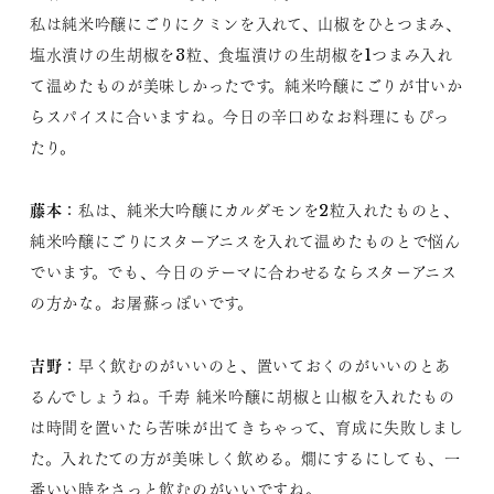
私は純米吟醸にごりにクミンを入れて、山椒をひとつまみ、
塩水漬けの生胡椒を3粒、食塩漬けの生胡椒を1つまみ入れ
て温めたものが美味しかったです。純米吟醸にごりが甘いか
らスパイスに合いますね。今日の辛口めなお料理にもぴっ
たり。
藤本
：私は、純米大吟醸にカルダモンを2粒入れたものと、
純米吟醸にごりにスターアニスを入れて温めたものとで悩ん
でいます。でも、今日のテーマに合わせるならスターアニス
の方かな。お屠蘇っぽいです。
吉野
：早く飲むのがいいのと、置いておくのがいいのとあ
るんでしょうね。千寿 純米吟醸に胡椒と山椒を入れたもの
は時間を置いたら苦味が出てきちゃって、育成に失敗しまし
た。入れたての方が美味しく飲める。燗にするにしても、一
番いい時をさっと飲むのがいいですね。