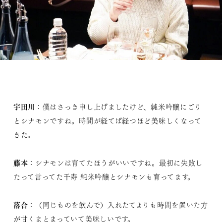
宇田川
：僕はさっき申し上げましたけど、純米吟醸にごり
とシナモンですね。時間が経てば経つほど美味しくなって
きた。
藤本
：シナモンは育てたほうがいいですね。最初に失敗し
たって言ってた千寿 純米吟醸とシナモンも育ってます。
落合
：（同じものを飲んで）入れたてよりも時間を置いた方
が甘くまとまっていて美味しいです。